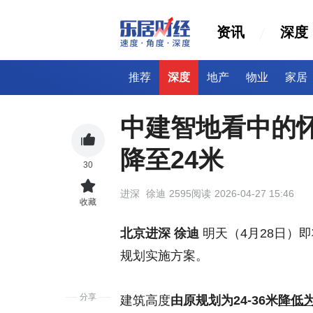
资讯
深度
推荐
深度
地产
物业
家居
中建智地看中的
降至24米
30
进深
徐迪
2595阅读
2026-04-27 15:46
收藏
北京进深 徐迪
明天（4月28日）即
规划实施方案。
分享
建筑高度
由原规划为24-36米
降低为