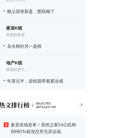
好房子时代。
顺义国资新盘，图纸糊了
家居K线
发现好家居。
吴水根的另一盘棋
地产K线
发现好房子。
年度过半，碧桂园带着紧迫感
家居卖场首单！居然之家24亿机构
1
间REITs获深交所无异议函