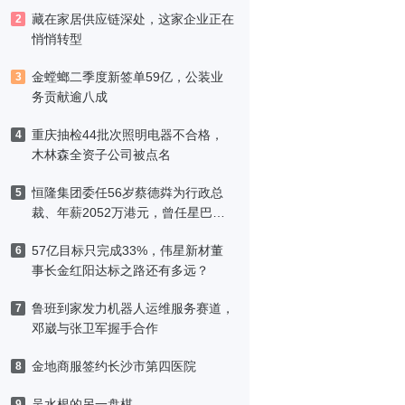
藏在家居供应链深处，这家企业正在
2
悄悄转型
金螳螂二季度新签单59亿，公装业
3
务贡献逾八成
重庆抽检44批次照明电器不合格，
4
木林森全资子公司被点名
恒隆集团委任56岁蔡德粦为行政总
5
裁、年薪2052万港元，曾任星巴克
中国CEO
57亿目标只完成33%，伟星新材董
6
事长金红阳达标之路还有多远？
鲁班到家发力机器人运维服务赛道，
7
邓崴与张卫军握手合作
金地商服签约长沙市第四医院
8
吴水根的另一盘棋
9