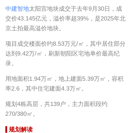
中建智地
太阳宫地块成交于去年9月30日，成
交价43.145亿元，
溢价率
超39%，是2025年北
京土拍最高溢价地块。
项目成交楼面价约8.53万元/㎡，其中居住部分
达到9.42万/㎡，刷新朝阳区宅地单价最高纪
录。
用地面积1.94万㎡，地上建面5.39万㎡，容积
率2.6，其中
住宅建面
4.3万㎡。
规划4栋高层，共139户，主力面积段约
270/380㎡。
规划解读