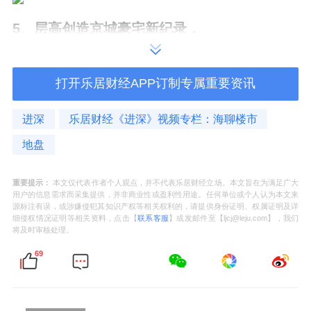
5、层高创造京城豪宅新纪录，
户型面积275-385平米，层高达到了3.3-3.5米
打开乐居财经APP订制专属重要资讯
高。
进深
乐居财经《进深》视频专栏：海聊楼市
地盘
6、无敌会所
重要提示：
本文仅代表作者个人观点，并不代表乐居财经立场。本文旨在为满足广大
用户的信息需求而采集提供，并非商业性或盈利性用途。任何单位或个人认为本文来
源标注有误，或涉嫌侵犯其知识产权等相关权利的，请提供身份证明、权属证明及详
它竟然用两层商业楼做会所配套，面积超过
细侵权情况证明等相关资料，点击【
联系客服
】或发邮件至【ljcj@leju.com】，我们
将及时审核处理。
1300平米，实在是太舍得了。
69
这六点，其实都是明牌。