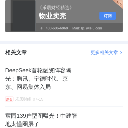
《乐居财经精选》
但在我看来，它在设计中，还有不少隐秘的关
物业卖壳
订阅
键点。
Tel:
400-606-6969
Mail:
ljcj@leju.com
如何俯瞰中建智地这张昂贵的图纸，有感兴趣
的朋友，欢迎在评论区和我交流。
相关文章
更多相关文章
DeepSeek首轮融资阵容曝
开发主体
光：腾讯、宁德时代、京
项目开发主体北京兴曜房地产开发有限公司，
东、网易集体入局
成立于2025年12月26日。
乐居财经
07-15
原创
注册资本为5000万元，由中建智地全资持股。
宸园139户型图曝光！中建智
地太懂圈层了
中建智地董事长樊飞军担任项目公司法人和董