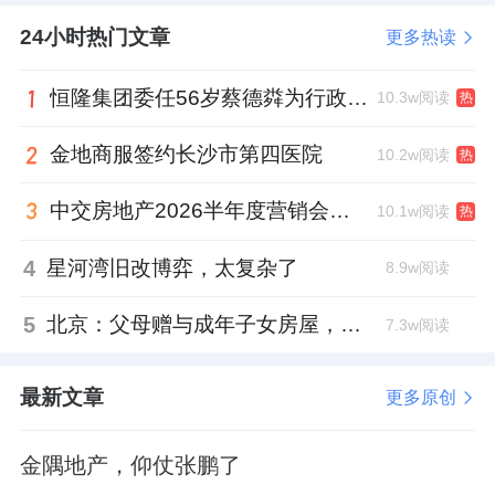
城市界面好，高品质次新扎堆，北边就是红玺
24小时热门文章
更多热读
台、太阳公元等豪宅。
恒隆集团委任56岁蔡德粦为行政总裁、年薪2052万港元，曾任星巴克中国CEO
10.3w阅读
热
并且是当前为数不多二手房价格比较坚挺的板
块，周边次新成交价能达到13万-15万/平米区
金地商服签约长沙市第四医院
10.2w阅读
热
间。
中交房地产2026半年度营销会，绿城祝军现身了
10.1w阅读
热
4
星河湾旧改博弈，太复杂了
8.9w阅读
5
北京：父母赠与成年子女房屋，不再核验子女的购房资格
7.3w阅读
来源：进深
作者：徐迪
最新文章
更多原创
金隅地产，仰仗张鹏了