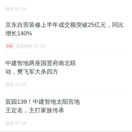
事长。
进深
07-14
项目总则由中建智地
京东
公司执行总经理张梦
京东自营装修上半年成交额突破25亿元，同比
灿担任。
增长140%
区位地段
乐居财经
07-14
原创
项目地处东北三环，10号线与17号线双轨交
中建智地两座国贤府南北联
动，樊飞军大杀四方
汇，地块两边还有京承高速和机场高速，东边
主要商务区基本可以半小时直达。
进深
07-13
南侧紧邻
凯德
mall，叠加人大附学区，教育资
宸园139！中建智地太阳宫地
源在朝阳是公认的第一梯队。
王定名，主打家族传承
这个地段本身已经完成了一轮客群筛选。
进深
07-10