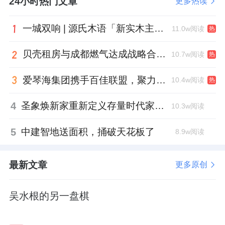
气灶故障、油烟机吸力不足等质量问题频发，
24小时热门文章
更多热读
品牌口碑受到影响。
一城双响 | 源氏木语「新实木主义——黑标生活提案」发布会落地天津，黑标旗舰店盛大启幕
11.0w阅读
热
财务风险的累积也值得警惕。2026年一季度
贝壳租房与成都燃气达成战略合作 打通安全巡检“最后一米”
10.7w阅读
热
末，公司应收账款高达8.26亿元，占上年归母
净利润的139.86%，回款效率有待提升；存货
爱琴海集团携手百佳联盟，聚力共拓存量商业新赛道
10.4w阅读
热
规模维持在6.99亿元，去化压力较大。
4
圣象焕新家重新定义存量时代家居升级逻辑，筑牢说换就换的底气！
10.3w阅读
尽管公司毛利率在2025年逆势提升至42.51%，
5
中建智地送面积，捅破天花板了
8.9w阅读
2026年一季度进一步增至44.79%，但这一成绩
更多依赖产品提价，而非技术创新与产品升级
最新文章
更多原创
带来的价值提升，可持续性存疑。
在智能厨电市场年增速12.3%的行业红利下，
吴水根的另一盘棋
华帝股份若想扭转当前局面，需平衡短期业绩