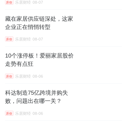
压力与长期发展投入，优化激励机制与费用结
乐居财经
08-07
原创
构，加大核心技术研发力度。如何将薪酬增长
藏在家居供应链深处，这家
转化为实际经营成效，破解业绩与现金流的双
企业正在悄悄转型
重困局，成为公司转型路上的关键命题。
乐居财经
08-07
原创
10个涨停板！爱丽家居股价
走势有点狂
乐居财经
08-06
原创
科达制造75亿跨境并购失
败，问题出在哪一关？
乐居财经
08-06
原创