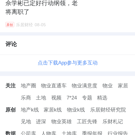
佘学彬已定好行动纲领，老
将离职了
乐居财经
08-05
原创
评论
点击下载App参与更多互动
关注
地产圈
物业直通车
物业满意度
物业
家居
乐商
土地
视频
7*24
专题
精选
原创
地产k线
家居k线
物业k线
乐居财经研究院
见地
进深
物业英雄
工匠先锋
乐财札记
数据
公司库
人物库
土地库
季报年报
行业报告