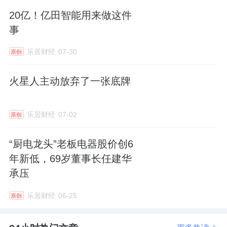
20亿！亿田智能用来做这件
但从市场反馈来看，同期公司股价全年下跌
事
11.58%，市值较2018年巅峰时期缩水超67%，
乐居财经
07-30
原创
股东回报与高管薪酬增长的反差，引发了投资
者对激励机制合理性的讨论。
火星人主动放弃了一张底牌
薪酬结构背后，是公司发展战略的深层隐忧。
乐居财经
07-02
原创
2025年，华帝股份销售费用高达14.88亿元，
而研发投入仅2.33亿元，两者比值达6.4:1，研
“厨电龙头”老板电器股价创6
发费用占营收比重仅4.14%，远低于
老板电
年新低，69岁董事长任建华
器
、方太等同行6%-8%的平均水平。
承压
研发投入不足直接影响产品创新能力，黑猫投
乐居财经
06-25
原创
诉平台显示，华帝累计投诉量已达千余条，燃