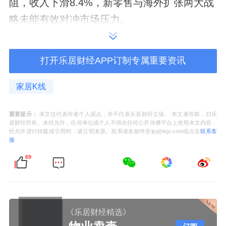
阻，收入下滑8.4%，新零售与海外扩张两大战
略未能有效对冲市场压力。
行业竞争格局的变化进一步挤压了华帝的生存
打开乐居财经APP订制专属重要资讯
空间。美的、海尔等综合家电巨头凭借供应链
整合与渠道下沉优势，持续抢占厨电市场份
家居K线
额；
火星人
、
亿田
等集成灶专业品牌则以差异
化产品切入高端市场，分流核心消费群体。在
重要提示：
本文仅代表作者个人观点，并不代表乐居财经立场。 本文著作权，归乐
居财经所有。未经允许，任何单位或个人不得在任何公开传播平台上使用本文内容；
存量博弈背景下，华帝股份的市场份额持续被
经允许进行转载或引用时，请注明来源。联系请发邮件至ljcj@leju.com或点击
联系客
服
挤压，2025年整体厨电市场占有率较上年下降
69
0.8个百分点。
高管薪酬逆势增长，发展隐忧待解
《乐居财经精选》
与业绩下滑形成鲜明对比的是，华帝股份核心