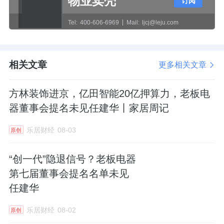
物业卖壳
订阅
高管薪酬呈现稳步增长态势。2025年年报显
示，公司11位核心高管合计领取薪酬796.61万
Tel:
400-606-6969
Mail:
ljcj@leju.com
元，平均年薪达100.58万元，较2023年的
628.54万元增长26.74%，三年间薪酬增幅显
相关文章
更多相关文章
著。
方林装饰进京，亿田智能20亿押算力，老板电
其中，董事长兼总裁潘叶江薪酬最高，达117.5
器董事会提名未见任建华丨家居周记
万元，较上年增加26.39万元；副总裁仇明贵、
蒋凌伟薪酬增幅均超30%，薪酬增长速度远超
乐居财经
08-03
原创
同期业绩增速。
“创一代”隐退信号？老板电器
需要客观指出的是，高管薪酬增长并非完全无
第七届董事会提名名单未见
任建华
据可依。公司年报披露，薪酬体系与经营目标
完成度、行业薪酬水平挂钩，2025年部分高管
乐居财经
08-02
原创
完成了特定渠道改革与成本控制目标。