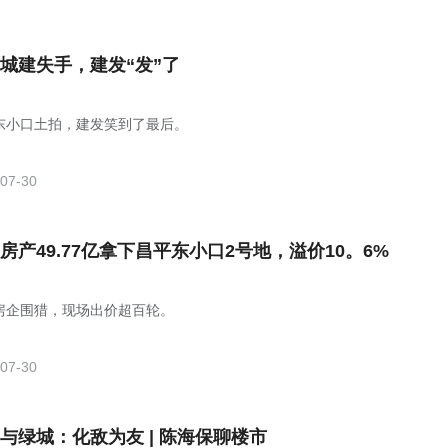
城建失手，建发“发”了
东小口土拍，建发笑到了最后。
07-30
房产49.77亿拿下昌平东小口2号地，溢价10。6%
房企围猎，现场出价超百轮。
07-30
与绿城：化敌为友 | 陈海保聊楼市