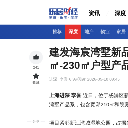
资讯
深度
推荐
深度
地产
物业
家居
建发海宸湾墅新品
㎡-230㎡户型产
241
进深
李誉
6.9w阅读
2026-05-18 09:45
收藏
上海进深 李誉
近日，位于杨浦区
湾墅产品系，包含宽邸210㎡和院藏
分享
项目紧邻新江湾城湿地公园，占据