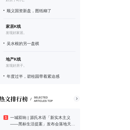
好房子时代。
顺义国资新盘，图纸糊了
家居K线
发现好家居。
吴水根的另一盘棋
地产K线
发现好房子。
年度过半，碧桂园带着紧迫感
一城双响 | 源氏木语「新实木主义
1
——黑标生活提案」发布会落地天