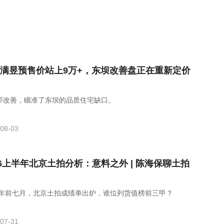
满昱预售价站上9万+，东坝改善盘正在重新定价
即改善，瞄准了东坝的品质住宅缺口。
08-03
26上半年北京土拍分析：意料之外 | 陈海保聊土拍
26年前七月，北京土拍成绩单出炉，谁位列货值榜前三甲？
07-31