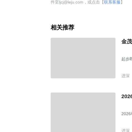
件至ljcj@leju.com，或点击【
联系客服
】
相关推荐
金茂
起步
进深
20
20
进深