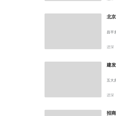
北京
昌平
进深
建发
五大
进深
招商