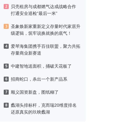
津，黑标旗舰店盛大启幕
贝壳租房与成都燃气达成战略合作
2
打通安全巡检“最后一米”
圣象焕新家重新定义存量时代家居升
3
级逻辑，筑牢说换就换的底气！
爱琴海集团携手百佳联盟，聚力共拓
4
存量商业新赛道
中建智地送面积，捅破天花板了
5
招商蛇口，杀出一个新产品系
6
顺义国资新盘，图纸糊了
7
蠡湖头排标杆，克而瑞20维度排名
8
还原真实的玖映蠡湖