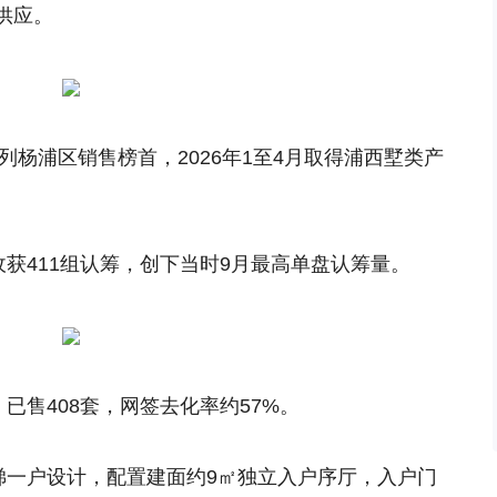
供应。
列杨浦区销售榜首，2026年1至4月取得浦西墅类产
收获411组认筹，创下当时9月最高单盘认筹量。
已售408套，网签去化率约57%。
梯一户设计，配置建面约9㎡独立入户序厅，入户门