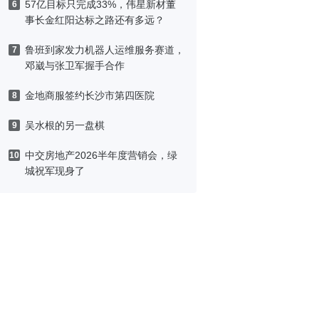
57亿目标只完成33%，伟星新材董
6
事长金红阳达标之路还有多远？
鲁班到家发力机器人运维服务赛道，
7
邓崴与张卫军握手合作
金地商服签约长沙市第四医院
8
吴水根的另一盘棋
9
中交房地产2026半年度营销会，绿
10
城祝军现身了