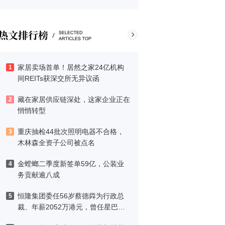
家居卖场首单！居然之家24亿机构
1
间REITs获深交所无异议函
藏在家居供应链深处，这家企业正在
2
悄悄转型
重庆抽检44批次照明电器不合格，
3
木林森全资子公司被点名
金螳螂二季度新签单59亿，公装业
4
务贡献逾八成
恒隆集团委任56岁蔡德粦为行政总
5
裁、年薪2052万港元，曾任星巴克
中国CEO