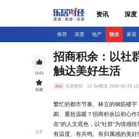
资讯
深度
推荐
深度
地产
物业
家居
招商积余：以社
触达美好生活
1543
乐居财经
12.3w阅读
2026-05-26 12
原创
收藏
繁忙的都市节奏、林立的钢筋楼宇
阂、重拾温暖？招商积余以初心作答
在”的人文底色，以“社群”为情感
分享
有温度、有共鸣、有归属感的美好