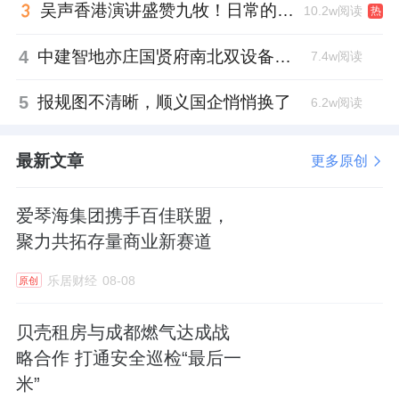
吴声香港演讲盛赞九牧！日常的小锚点变成科技突破点！
10.2w阅读
热
4
中建智地亦庄国贤府南北双设备平台，得房率创区域新高
7.4w阅读
5
报规图不清晰，顺义国企悄悄换了
6.2w阅读
最新文章
更多原创
爱琴海集团携手百佳联盟，
聚力共拓存量商业新赛道
乐居财经
08-08
原创
贝壳租房与成都燃气达成战
略合作 打通安全巡检“最后一
米”