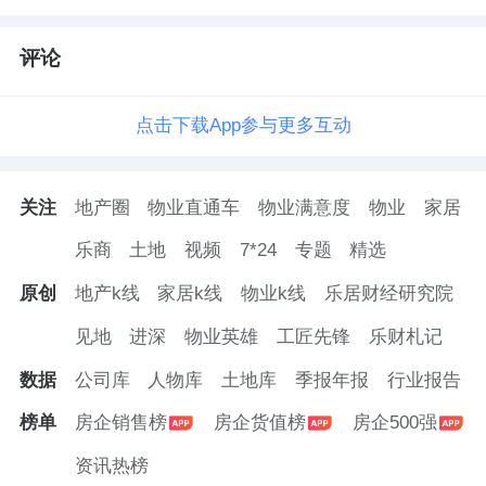
评论
点击下载App参与更多互动
关注
地产圈
物业直通车
物业满意度
物业
家居
乐商
土地
视频
7*24
专题
精选
原创
地产k线
家居k线
物业k线
乐居财经研究院
见地
进深
物业英雄
工匠先锋
乐财札记
数据
公司库
人物库
土地库
季报年报
行业报告
榜单
房企销售榜
房企货值榜
房企500强
资讯热榜