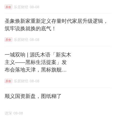
乐居财经
08-08
原创
圣象焕新家重新定义存量时代家居升级逻辑，
筑牢说换就换的底气！
乐居财经
08-08
原创
一城双响 | 源氏木语「新实木
主义——黑标生活提案」发
布会落地天津，黑标旗舰店
盛大启幕
乐居财经
08-08
原创
顺义国资新盘，图纸糊了
进深
08-08