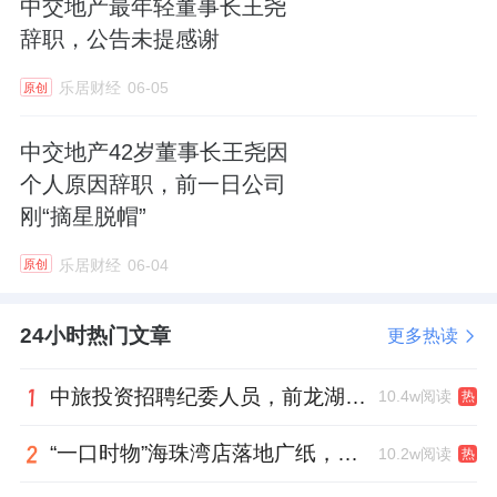
中交地产最年轻董事长王尧
辞职，公告未提感谢
乐居财经
06-05
原创
中交地产42岁董事长王尧因
个人原因辞职，前一日公司
刚“摘星脱帽”
乐居财经
06-04
原创
24小时热门文章
更多热读
中旅投资招聘纪委人员，前龙湖副总裁胡若翔掌舵
10.4w阅读
热
“一口时物”海珠湾店落地广纸，越秀地产以“新鲜现制”商业新场景打造社区高品质生活
10.2w阅读
热