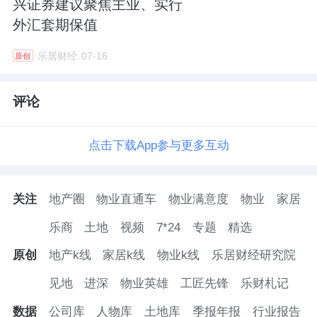
兴证券建议聚焦主业、实行
外汇套期保值
乐居财经
07-16
原创
评论
点击下载App参与更多互动
关注
地产圈
物业直通车
物业满意度
物业
家居
乐商
土地
视频
7*24
专题
精选
原创
地产k线
家居k线
物业k线
乐居财经研究院
见地
进深
物业英雄
工匠先锋
乐财札记
数据
公司库
人物库
土地库
季报年报
行业报告