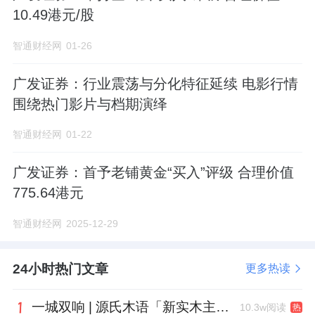
10.49港元/股
智通财经网
01-26
广发证券：行业震荡与分化特征延续 电影行情
围绕热门影片与档期演绎
智通财经网
01-22
广发证券：首予老铺黄金“买入”评级 合理价值
775.64港元
智通财经网
2025-12-29
24小时热门文章
更多热读
一城双响 | 源氏木语「新实木主义——黑标生活提案」发布会落地天津，黑标旗舰店盛大启幕
10.3w阅读
热