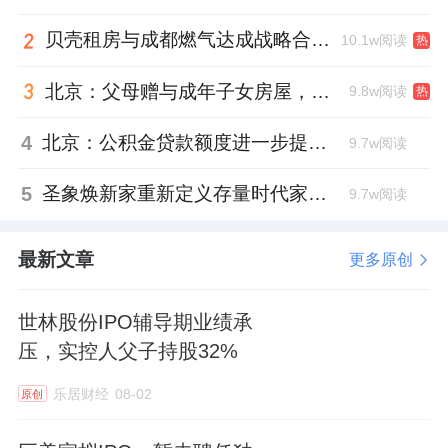
贝壳租房与成都燃气达成战略合作 打通安全巡检“最后一米”
10.1w阅读
热
北京：父母赠与成年子女房屋，不再核验子女的购房资格
9.8w阅读
热
4
北京：公积金贷款额度进一步提高、最高可贷340万元
9.7w阅读
5
圣象焕新家重新定义存量时代家居升级逻辑，筑牢说换就换的底气！
9.7w阅读
最新文章
更多原创
世林股份IPO辅导期业绩承
压，实控人父子持股32%
乐居财经
08-02
原创