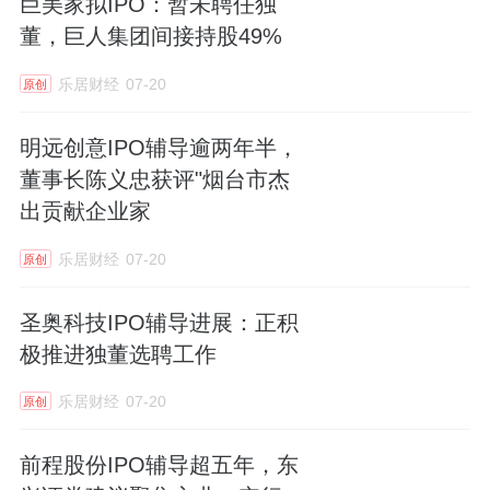
巨美家拟IPO：暂未聘任独
董，巨人集团间接持股49%
乐居财经
07-20
原创
明远创意IPO辅导逾两年半，
董事长陈义忠获评"烟台市杰
出贡献企业家
乐居财经
07-20
原创
圣奥科技IPO辅导进展：正积
极推进独董选聘工作
乐居财经
07-20
原创
前程股份IPO辅导超五年，东