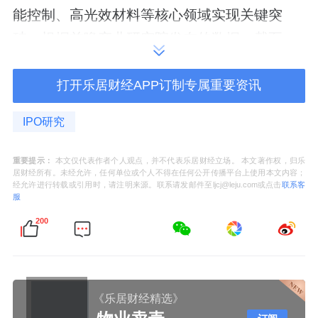
能控制、高光效材料等核心领域实现关键突
破。根据前瞻产业研究院发布的数据，截至
2023 年3月，我国LED 照明相关专利申请量占
全球总量的73%，成为全球第一大技术来源
打开乐居财经APP订制专属重要资讯
国。这种“制造能力+技术储备”的双重优势，不
IPO研究
仅推动中国LED照明产业从规模扩张转向价值
提升，更通过“技术输出+品牌出海”模式，深度
重要提示：
本文仅代表作者个人观点，并不代表乐居财经立场。 本文著作权，归乐
居财经所有。未经允许，任何单位或个人不得在任何公开传播平台上使用本文内容；
重塑全球产业竞争格局。
经允许进行转载或引用时，请注明来源。联系请发邮件至ljcj@leju.com或点击
联系客
服
200
《乐居财经精选》