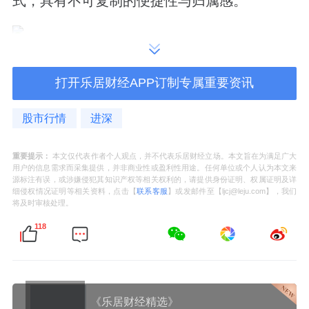
式，具有不可复制的便捷性与归属感。
打开乐居财经APP订制专属重要资讯
 绝版花池+无界双园，兑现第四代花园住区理想
股市行情
进深
作为南四环首个落地好房子，北京隅·西颂是目
前丰台四环范围内唯一配备南向花池的项目。
重要提示：
本文仅代表作者个人观点，并不代表乐居财经立场。本文旨在为满足广大
用户的信息需求而采集提供，并非商业性或盈利性用途。任何单位或个人认为本文来
第四代住宅的核心特征之一，是将自然引入高
源标注有误，或涉嫌侵犯其知识产权等相关权利的，请提供身份证明、权属证明及详
细侵权情况证明等相关资料，点击【
联系客服
】或发邮件至【ljcj@leju.com】，我们
层居住空间。
将及时审核处理。
118
北京隅·西颂为每户预留约5㎡的南向生态花
池，与客厅全景落地窗无界相连，扩展了室内
视觉空间的同时，创造出一个可种植、可休憩
《乐居财经精选》
的私人微花园，打破了传统高层住宅的封闭