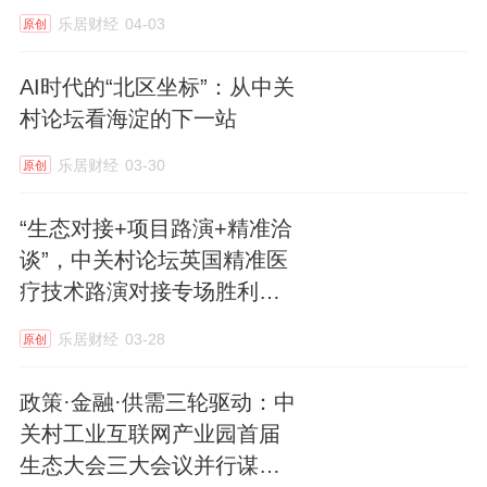
率在视觉与体验上被极大稀释，城市公园不再
乐居财经
04-03
原创
是孤立的外部配套，而是化作社区景观的一部
分。
AI时代的“北区坐标”：从中关
村论坛看海淀的下一站
通过精心设计的直通门，业主可以无缝进入公
园，慢跑散步、遛娃遛宠。这种“推窗见绿、出
乐居财经
03-30
原创
门入园”的生活场景，也是第四代住宅所倡导的
“生态对接+项目路演+精准洽
理想居住形态。
谈”，中关村论坛英国精准医
疗技术路演对接专场胜利召
开
乐居财经
03-28
原创
高得房率+高定精装，高阶生活质感双重进阶
政策·金融·供需三轮驱动：中
关村工业互联网产业园首届
真正的改善，不仅是面积的放大，更是城市界
生态大会三大会议并行谋发
面、精装标准与户型尺度的全面升维。