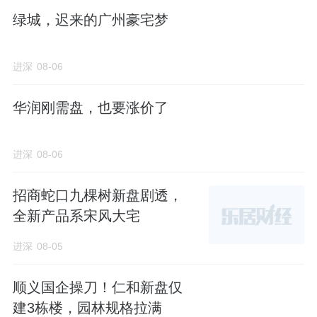
亮，足以满足三口之家或二胎家庭的日常起居
绿城，迟来的广州豪宅梦
需求。
进深
08-06
华润刚需盘，也要涨价了
· 122㎡爆款四居：多功能空间灵活演绎
进深
08-06
122㎡建面的四居户型是该项目的主力产品之
一，多出一个房间，意味着生活可能性的无限
招商蛇口九棵树新盘剧透，
拓展：它可以是老人的卧室、孩子的书房，也
全新产品系宋风大宅
可以是主人的健身区或影音室。灵活多变的空
进深
08-05
间设计，完美契合了现代家庭对功能复合性的
追求。
顺义国企操刀！仁和新盘仅
建3栋楼，园林规格拉满