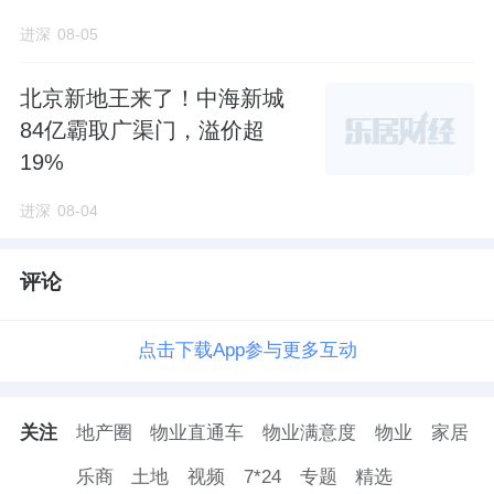
进深
08-05
· 153㎡宽绰四居：终极改善的尊崇体验
北京新地王来了！中海新城
84亿霸取广渠门，溢价超
主卧配备270°弧形转角落地窗，视野开阔，采
19%
光极佳。超大面宽的客厅与南向花池、公园景
进深
08-04
观融为一体，营造出恢弘大气的居住氛围。这
不仅是一处居所，更是身份与品味的象征。
评论
点击下载App参与更多互动
项目依托
金隅集团
从新型绿色环保建材研发制
造到房地产开发、物业管理的全产业链优势，
打造了高标准的精装交付体系。从建材源头到
关注
地产圈
物业直通车
物业满意度
物业
家居
施工工艺，再到物业服务，形成了完整的品质
乐商
土地
视频
7*24
专题
精选