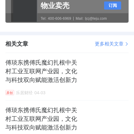
物业卖壳
订阅
感，实现了人与自然的亲密互动。
Tel:
400-606-6969
Mail:
ljcj@leju.com
随着北京楼市对阳台赠送政策的收紧，“南北双
相关文章
阳台+景观花池”的组合，极有可能成为市场上
更多相关文章
的绝版配置。
傅琰东携傅氏魔幻扎根中关
可以看到，丰台后续入市的新盘，都没有再现
村工业互联网产业园，文化
经典花池设计，甚至连南向开敞阳台的进深也
与科技双向赋能激活创新力
呈现缩水态势。
乐居财经
04-03
原创
除了户内的花池，项目打造了“六颂”园林景
傅琰东携傅氏魔幻扎根中关
观，与西侧占地约1.9万平方米的花香公园（丰
村工业互联网产业园，文化
慧公园）无缝衔接，两者面积几乎相当。容积
与科技双向赋能激活创新力