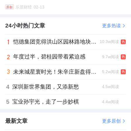
展
乐居财经
02-13
原创
北京隅·西颂以112-154㎡的纯粹改善户型，精
准回应了高知、高智人群的居住诉求。
24小时热门文章
更多热读
产品设计上，飘窗+阳台+设备平台，三大增面
恺德集团竞得洪山区园林路地块，引入贝好家C2M产品定位及营销服务
10.3w阅读
热
积利器都有，得房率保守估计90%，楼体南部
年度过半，碧桂园带着紧迫感
9.7w阅读
热
双侧弧线，端户有270度的转角大阳台，部分
使用率能超过95%。
未来城星寰时光！朱辛庄新盘得房率创新高
5.2w阅读
热
· 112㎡舒适三居：首改家庭理想之选
4
深圳新世界集团，又添新愁
4.5w阅读
得益于第四代住宅的高得房率设计，该户型的
5
宝业孙宇光，走了一步妙棋
4.4w阅读
实际使用空间远超同建面传统产品。
最新文章
更多原创
南向花池与客厅的结合，使得公共区域宽敞明