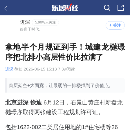
进深
5.90W人关注
关注
好房子时代。
拿地半个月规证到手！城建龙樾璟
序把北排小高层性价比拉满了
进深
徐迪 2026-06-15 15:13 7.3w阅读
首层架空+大面宽，让最弱的一排楼找到了价值点。
北京进深 徐迪
6月12日，石景山黄庄村新盘龙
樾璟序取得两张建设工程规划许可证。
包括1622-002二类居住用地的1#住宅楼等26