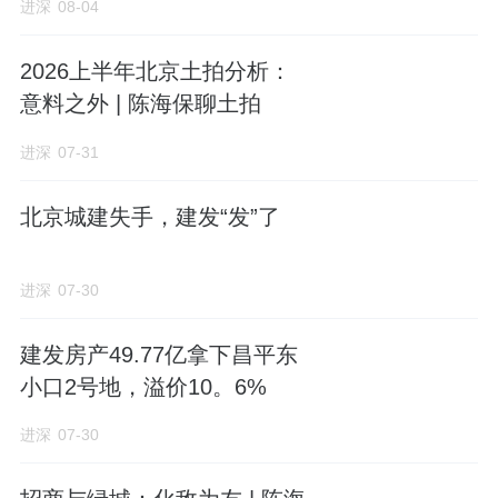
进深
08-04
按照规划，该项目地上需配建1000㎡社区养老
服务驿站和300㎡温馨家园各一处。
2026上半年北京土拍分析：
意料之外 | 陈海保聊土拍
向北隔着莲石东路，是
2501-002地块，规划为
一所12班幼儿园
。
进深
07-31
北京城建失手，建发“发”了
地面车位
进深
07-30
两排小高层之间宽阔的绿地上，设置有两排地
面停车位。
建发房产49.77亿拿下昌平东
小口2号地，溢价10。6%
大约74辆，可经由东侧2号门出入小区。
进深
07-30
户型+赠送