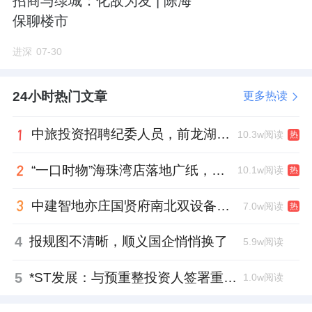
招商与绿城：化敌为友 | 陈海
保聊楼市
预计面积段78/95/108/122㎡，其中95㎡能做到
进深
07-30
南向三面宽。
从案名到产品，和龙樾海序都大差不差。
24小时热门文章
更多热读
赠送也是比较豪华的：
中旅投资招聘纪委人员，前龙湖副总裁胡若翔掌舵
10.3w阅读
热
1、南向通面宽开敞阳台，进深1.8米；
“一口时物”海珠湾店落地广纸，越秀地产以“新鲜现制”商业新场景打造社区高品质生活
10.1w阅读
热
2、北向可以叫设备平台，但是进深也达到了
中建智地亦庄国贤府南北双设备平台，得房率创区域新高
7.0w阅读
热
1.8米；
4
报规图不清晰，顺义国企悄悄换了
5.9w阅读
3、部分端户有侧边飘窗，尺度很大，基本上跟
5
*ST发展：与预重整投资人签署重整投资协议，股票复牌
1.0w阅读
房间进深差不多了。