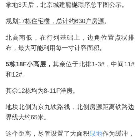
拿地3天后，北京城建龍樾璟序总平图公示。
规划
17栋住宅楼，总计约630户房源
。
北高南低，在行列基础上，边角位置点状排
布，最大可能利用每一寸计容面积。
5栋18F小高层，
其余位于北排1-3#，中间11#
和12#。
其余12栋均为8-11F洋房。
地块北侧为京九铁路线，北侧房源距离铁路边
界线大约65米。
这个距离，尽管设置了大面积
绿地
作为缓冲，