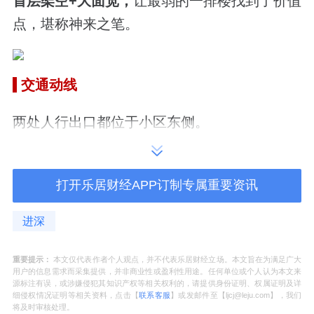
首层架空+大面宽，
让最弱的一排楼找到了价值
点，堪称神来之笔。
交通动线
两处人行出口都位于小区东侧。
其中2#大门是主要展示口，向内连接配套楼
（9#）和一处规模不大的下沉庭院。
打开乐居财经APP订制专属重要资讯
1#大门除人行以外，还是车库、消防车以及地
进深
面车行出入口。
重要提示：
本文仅代表作者个人观点，并不代表乐居财经立场。本文旨在为满足广大
用户的信息需求而采集提供，并非商业性或盈利性用途。任何单位或个人认为本文来
小区北侧在防护绿地外，还分别设有一处车库
源标注有误，或涉嫌侵犯其知识产权等相关权利的，请提供身份证明、权属证明及详
细侵权情况证明等相关资料，点击【
联系客服
】或发邮件至【ljcj@leju.com】，我们
出入口和消防出入口。
将及时审核处理。