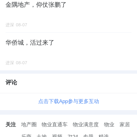
当时
预申请的起始交易价是42.43亿元，折合楼
金隅地产，仰仗张鹏了
面价5万元/㎡左右，
销售指导价高达
8.2万元/
㎡。
进深
08-07
今年返场上架，价格几近腰斩，并且也取消了
华侨城，活过来了
指导价的规定。
进深
08-07
最终的成交楼面价约3.3万元/㎡（住宅部
分），预计
未来售价
不会超过6万。
评论
这里也可以参考下
龙樾海序，拿地价3.2万/
点击下载App参与更多互动
㎡，成交均价在5.5万-5.7万/㎡区间
。
龙樾璟序略高一点，大概在5.5万-5.8万区间，
关注
地产圈
物业直通车
物业满意度
物业
家居
总价430万起步。
乐商
土地
视频
7*24
专题
精选