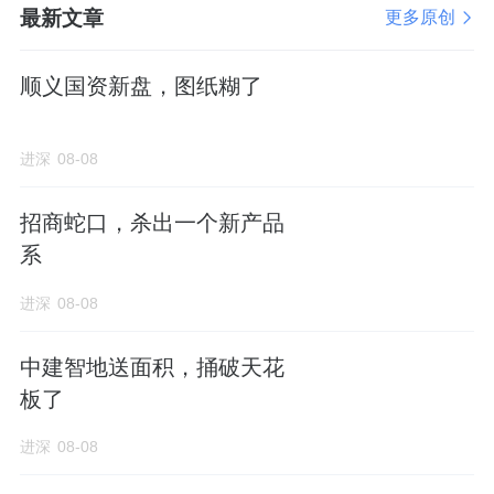
上面这三部分全是封到室内的。
最新文章
更多原创
4、花池：北排3栋小高层，南阳台外边，还有
顺义国资新盘，图纸糊了
一段凸起的弧形台面，建筑外结构，看样式是
景观花池。
进深
08-08
这么一通送下来，实际得房率不会低于95%。
招商蛇口，杀出一个新产品
系
进深
08-08
价格预测
中建智地送面积，捅破天花
板了
黄庄村这宗地早在2024年就进到供地清单上
进深
08-08
了。