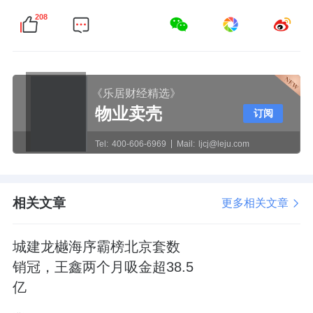
208
公区设置
6栋楼首层设置有架空层
，分别是：
《乐居财经精选》
北排3栋，首层两侧局部架空+局部配套；
物业卖壳
订阅
大门口的8#楼首层全部架空；
Tel:
400-606-6969
Mail:
ljcj@leju.com
下沉庭院正对着的10#楼首层东侧架空；
相关文章
更多相关文章
西南角19#楼首层东侧架空。
城建龙樾海序霸榜北京套数
东南角的
17#楼为配套养老设施
，做了阶梯状
销冠，王鑫两个月吸金超38.5
亿
的建筑造型，中间围合处为露天的内置庭院。