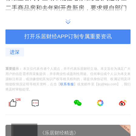
二手商品房和去年刚开盘新房，要求规自部门
予以审查。
（4）159㎡/179㎡四居三卫，分别为147套/30
打开乐居财经APP订制专属重要资讯
套。
进深
重要提示：
本文仅代表作者个人观点，并不代表乐居财经立场。本文旨在为满足广大
用户的信息需求而采集提供，并非商业性或盈利性用途。任何单位或个人认为本文来
源标注有误，或涉嫌侵犯其知识产权等相关权利的，请提供身份证明、权属证明及详
小区楼王位置，总高10层，独立电梯厅，电梯
细侵权情况证明等相关资料，点击【
联系客服
】或发邮件至【ljcj@leju.com】，我们
将及时审核处理。
厅带窗户；
126
南向卧室赠送飘窗，客厅落地窗5.2/6.2宽尺度
+一步式阳台，适合开阔，北侧赠送设备平台。
来源：进深
《乐居财经精选》