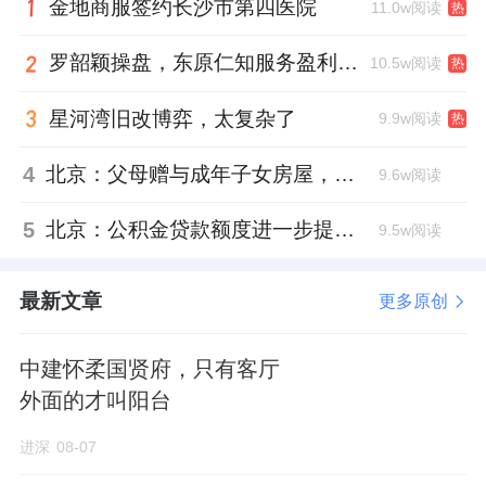
金地商服签约长沙市第四医院
11.0w阅读
热
罗韶颖操盘，东原仁知服务盈利仍在爬坡
10.5w阅读
热
星河湾旧改博弈，太复杂了
9.9w阅读
热
4
北京：父母赠与成年子女房屋，不再核验子女的购房资格
9.6w阅读
5
北京：公积金贷款额度进一步提高、最高可贷340万元
9.5w阅读
最新文章
更多原创
中建怀柔国贤府，只有客厅
外面的才叫阳台
进深
08-07