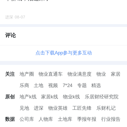
作战。
进深
08-07
02
在男性为主导的京城地产江湖中，何琳很显
评论
眼。她凭实打实的操盘能力，在北京高端楼市
点击下载App参与更多互动
站稳了脚跟。
2004年入行，北京楼市几轮周期她都踩过来
关注
地产圈
物业直通车
物业满意度
物业
家居
了。涨的时候在，跌的时候也在，从一线营销
乐商
土地
视频
7*24
专题
精选
一路熬成操盘手。
原创
地产k线
家居k线
物业k线
乐居财经研究院
回望她的征途，
华润
北京是她封神的关键一
见地
进深
物业英雄
工匠先锋
乐财札记
站。
数据
公司库
人物库
土地库
季报年报
行业报告
在那家老牌央企，她接连操盘两大标杆项目：