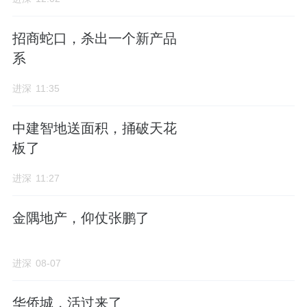
个身份——大学课堂的“常客”。他连续多年回
招商蛇口，杀出一个新产品
到安工大商学院，做大学生职业规划讲座。
系
从一线实战操盘手，站上高校讲台传道授业，
进深
11:35
跳出单纯卖房的底层逻辑，这份格局和视野，
在年轻一代地产操盘手中实属罕见。
中建智地送面积，捅破天花
板了
去年底，一纸调令，李向明从青岛北上京城，
进深
11:27
意气风发地接过了金铁钊手中海岄的营销帅
印，准备在这个海淀豪宅局里大干一场。
金隅地产，仰仗张鹏了
然而，谁也没料到，仅仅数月，剧情就变了。
进深
08-07
李向明虽然不再担任营销负责人，但他却没作
别项目，而是换了一个身份，与何琳一起并肩
华侨城，活过来了