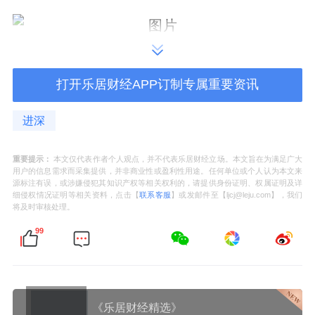
01
打开乐居财经APP订制专属重要资讯
北京高端会所，早成了一套标准模板：泳池 私
宴厅 影音室。
进深
海岄却很另类，它把那套虚浮公式撕了。
重要提示：
本文仅代表作者个人观点，并不代表乐居财经立场。本文旨在为满足广大
用户的信息需求而采集提供，并非商业性或盈利性用途。任何单位或个人认为本文来
源标注有误，或涉嫌侵犯其知识产权等相关权利的，请提供身份证明、权属证明及详
省掉了冗余排场，腾出来的空间，塞进了篮球
细侵权情况证明等相关资料，点击【
联系客服
】或发邮件至【ljcj@leju.com】，我们
将及时审核处理。
场、羽毛球场、壁球馆、瑜伽室——真运动，
99
不是样板间摆拍。
再叠上安静的阅读角、茶室、洽谈区，满满烟
火气。这里不讲奢华，讲好用。
《乐居财经精选》