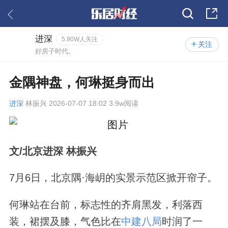
进深
5.90W人关注
关注
好房子时代。
金隅神盘，何琳挺身而出
进深
林振兴 2026-07-07 18:02 3.9w阅读
文/北京进深 林振兴
7月6日，北京隅·海岄的实景示范区掀开帘子。
何琳站在台前，标志性的齐肩黑发，利落西
装，裙摆及膝，气色比在
中建八局
时润了一