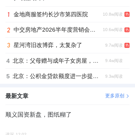
第一跨：从宝马汽车圈，一头扎进
新城控股
，
金地商服签约长沙市第四医院
10.8w阅读
热
换了赛道照样跑；
中交房地产2026半年度营销会，绿城祝军现身了
10.6w阅读
热
第二跨：从民营房企新城，转身投入国企金隅
星河湾旧改博弈，太复杂了
9.7w阅读
热
地产，体制切换无缝衔接。
4
北京：父母赠与成年子女房屋，不再核验子女的购房资格
9.4w阅读
这几轮跨界洗礼，让李向明练就了一身全能武
艺：从市场客户研究、策划推广，到品牌传
5
北京：公积金贷款额度进一步提高、最高可贷340万元
9.3w阅读
播、营销管理，甚至投资开发，他全都玩得
转。
最新文章
更多原创
他也先后担任过市场部经理、策划总监、项目
顺义国资新盘，图纸糊了
经理、营销总监等岗位。
更让人出圈的是，脱下工装的李向明，还有一
进深
12:02