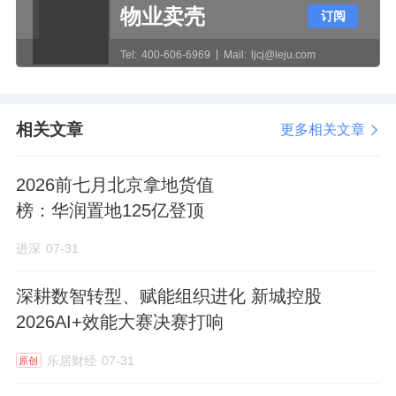
物业卖壳
订阅
在海岄，李向明和团队碰撞出了一个新词——
Tel:
400-606-6969
Mail:
ljcj@leju.com
学养。
“学养”，并非凭空造出来的营销噱头。在李向
相关文章
更多相关文章
明看来，“学养是以环境为基底、资源为支撑、
社群为灵魂的‘全龄自我更新系统’，我们通过硬
2026前七月北京拿地货值
件空间与长效运营双向支撑，让生活方式真正
榜：华润置地125亿登顶
落地。”
进深
07-31
不少人好奇，海淀高知家庭，眼光挑剔，为何
深耕数智转型、赋能组织进化 新城控股
心甘情愿为全维学养社区买单？
2026AI+效能大赛决赛打响
李向明一语道破：“打动他们的是纯粹的圈层认
乐居财经
07-31
原创
同。邻居可能是北大老师、航天院专家，这种