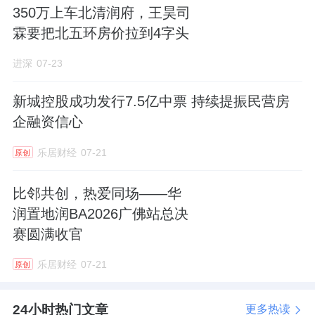
氛围本身就激发共同进步。”
350万上车北清润府，王昊司
霖要把北五环房价拉到4字头
换句话说，别家开发商还在送米送油，金隅已
经在送“文化和资源”了。
进深
07-23
新城控股成功发行7.5亿中票 持续提振民营房
企融资信心
金隅地产社群运营品牌负责人 李向明
乐居财经
07-21
原创
在京城地产圈，李向明或许是个生面孔；但在
青岛，他可是响当当的“狠角色”。
比邻共创，热爱同场——华
润置地润BA2026广佛站总决
此前，李向明曾担任金隅地产青岛公司营销总
赛圆满收官
监，不仅懂营销管理，更玩转商业与文化体育
乐居财经
07-21
资产的运营。
原创
他也是位不折不扣的“跨界玩家”。
24小时热门文章
更多热读