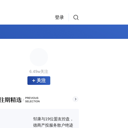
登录
6.49w关注
关注
邹康与19位盟友控盘，
德商产投服务散户绝迹