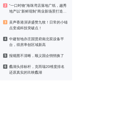
“一口时物”海珠湾店落地广纸，越秀
2
地产以“新鲜现制”商业新场景打造社
区高品质生活
吴声香港演讲盛赞九牧！日常的小锚
3
点变成科技突破点！
中建智地亦庄国贤府南北双设备平
4
台，得房率创区域新高
报规图不清晰，顺义国企悄悄换了
5
蠡湖头排标杆，克而瑞20维度排名
6
还原真实的玖映蠡湖