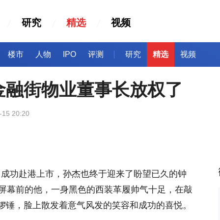
研究
精选
视频
楼市
人物
IPO
评测
研究
精选
视频
金融街物业董事长放权了
-15 20:20
HK）成功赴港上市，孙杰也终于迎来了盼望已久的钟
大屏幕前的他，一身黑色的西装革履帅气十足，在敲
锣锤，脸上散发着意气风发的笑容和成功的喜悦。