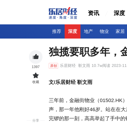
资讯
深度
推荐
深度
地产
物业
家居
独揽要职多年，
乐居财经
靳文雨
10.7w阅读
2023-11
原创
1397
文/乐居财经 靳文雨
收藏
三年前，金融街物业（01502.
声，那一年他刚好46岁。站在在
完锣的那一刻，高高举起了手中的
分享