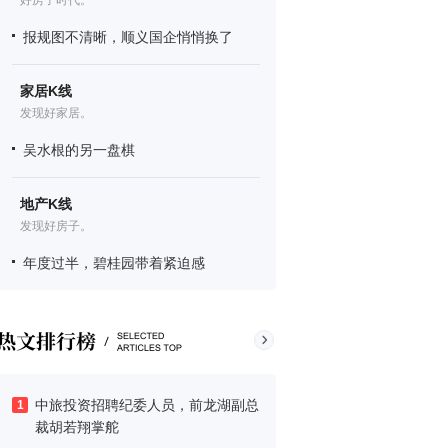
好房子时代。
报规图不清晰，顺义国企悄悄换了
家居K线
发现好家居。
吴水根的另一盘棋
地产K线
发现好房子。
年度过半，碧桂园带着紧迫感
中旅投资招聘纪委人员，前龙湖副总
1
裁胡若翔掌舵