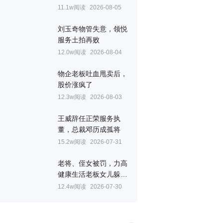
11.1w阅读
2026-08-05
刘玉奇物管失意，领悦
服务土拍再败
12.0w阅读
2026-08-04
物企老板吐血甩卖后，
股价涨疯了
12.3w阅读
2026-08-03
王威辞任正荣服务执
董，总裁邓历成孤将
15.2w阅读
2026-07-31
老将、侄女被罚，力高
健康生活老板女儿躲过
一劫
12.4w阅读
2026-07-30