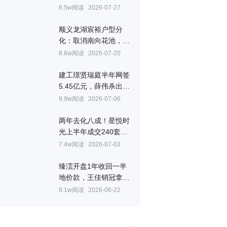
㎡
8.5w阅读
2026-07-27
顺义龙湖宸裕户型分
化：取消南向花池，全
景舱边厅成最大看点
8.8w阅读
2026-07-20
建工璟贤瑞庭半年网签
5.45亿元，薛伟杀出重
围拿下房山销冠
9.9w阅读
2026-07-06
两年去化八成！星悦时
光上半年成交240套，
韩跃联手叶晨拿下顺义
7.4w阅读
2026-07-03
销冠
臻澐开盘1年收回一半
地价款，王佳销冠拿到
手软
9.1w阅读
2026-06-22