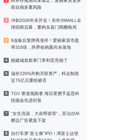
跨界存储测试未落定，爱丽家居复牌
1
前自揭多重风险
冲刺2026年末开业！东外39MALL全
2
球招商启幕，重构东直门商圈格局
9连板后复牌再涨停！爱丽家居市盈
3
率318倍，跨界收购案尚未落地
能建城发新掌门李利宏亮相了
4
溢价220%并购关联资产，科达制造
5
近75亿元重组被否
TGV 赛道领跑者 海目星携手蓝思科
6
技掘金先进封装
“女生洗澡，大叔帮搓背”，苏泊尔AI
7
擦边广告紧急下架
自行车界“富士康”IPO！津富士达登
8