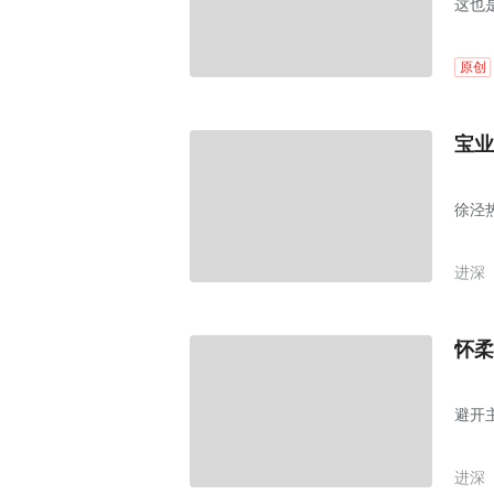
这也
原创
宝业
徐泾
进深
怀柔
避开
进深