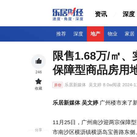
资讯
深度
推荐
深度
地产
物业
家居
限售1.68万/㎡
保障型商品房用地
246
乐居新媒体
吴文婷
8.0w阅读
2024-1
原创
收藏
乐居新媒体 吴文婷
广州楼市来了
11月25日，广州南沙迎两宗保障型
分享
市南沙区横沥镇横沥岛宝善路东侧