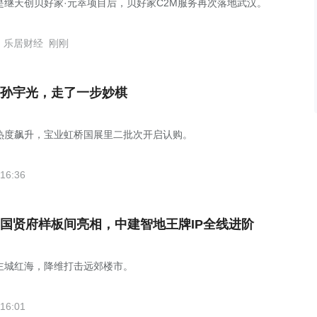
是继天创贝好家·元萃项目后，贝好家C2M服务再次落地武汉。
乐居财经
刚刚
孙宇光，走了一步妙棋
热度飙升，宝业虹桥国展里二批次开启认购。
16:36
国贤府样板间亮相，中建智地王牌IP全线进阶
主城红海，降维打击远郊楼市。
16:01