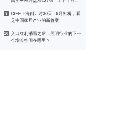
陆沪主板开盘涨127%，上半年营收
预增最高26%
CIFF上海倒计时30天 | 9月虹桥，看
9
见中国家居产业的新答案
入口红利消退之后，照明行业的下一
10
个增长空间在哪里？