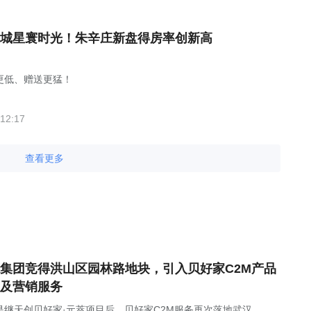
城星寰时光！朱辛庄新盘得房率创新高
更低、赠送更猛！
12:17
查看更多
集团竞得洪山区园林路地块，引入贝好家C2M产品
及营销服务
是继天创贝好家·元萃项目后，贝好家C2M服务再次落地武汉。