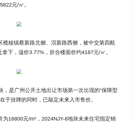
822元/㎡。
南沙区榄核镇蔡新路北侧、滘新路西侧，被中交第四航
拿下，溢价3.77%，折合楼面价约4187元/㎡。
块，是广州公开土地出让市场第一次出现的“保障型
，在于挂牌的同时，已敲定未来入市售价。
为16800元/m²，2024NJY-8地块未来住宅指定销