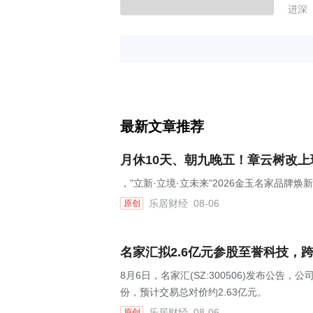
进深
最新文章推荐
月休10天、朝九晚五！章云树改
，"立新·立境·立未来"2026金玉名家品牌
乐居财经
08-06
原创
名家汇拟2.6亿元参股至誉科技，
8月6日，名家汇(SZ:300506)发布公告
份，预计交易总对价约2.63亿元。
乐居财经
08-06
原创