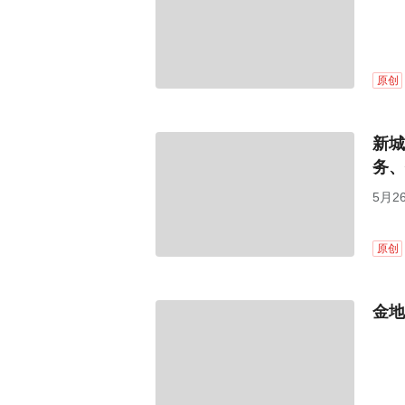
原创
新城
务、
5月
原创
金地