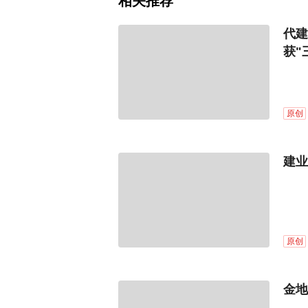
相关推荐
代建
获"
原创
建业
原创
金地