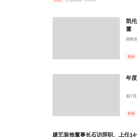
凯伦
董
同时
原创
年度
前7月
原创
建艺装饰董事长石访辞职、上任1