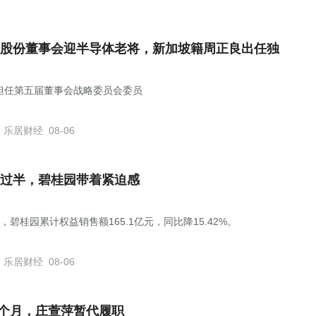
股份董事会迎半导体老将，新加坡籍周正良出任独
担任第五届董事会战略委员会委员
乐居财经
08-06
过半，碧桂园带着紧迫感
，碧桂园累计权益销售额165.1亿元，同比降15.42%。
乐居财经
08-06
4个月，庄萱萍暂代履职