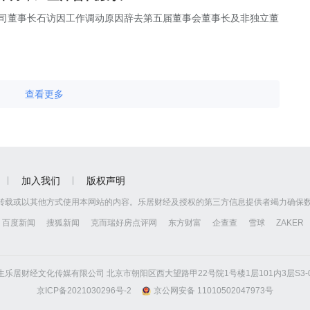
布公告，公司董事长石访因工作调动原因辞去第五届董事会董事长及非独立董
查看更多
加入我们
版权声明
转载或以其他方式使用本网站的内容。乐居财经及授权的第三方信息提供者竭力确保
百度新闻
搜狐新闻
克而瑞好房点评网
东方财富
企查查
雪球
ZAKER
京怡生乐居财经文化传媒有限公司 北京市朝阳区西大望路甲22号院1号楼1层101内3层S3-01
京ICP备2021030296号-2
京公网安备 11010502047973号