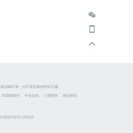
数据准确可靠，但不保证数据绝对正确。
同花顺财经
中金在线
云掌财经
商业新知
房间756号 100016