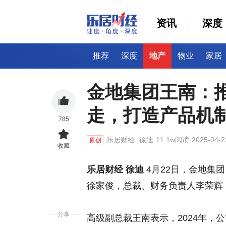
资讯
深度
推荐
深度
地产
物业
家居
金地集团王南：推
走，打造产品机
785
乐居财经
徐迪
11.1w阅读
2025-04-2
原创
收藏
乐居财经 徐迪
4月22日，金地集团
徐家俊，总裁、财务负责人李荣辉
分享
高级副总裁王南表示，2024年，