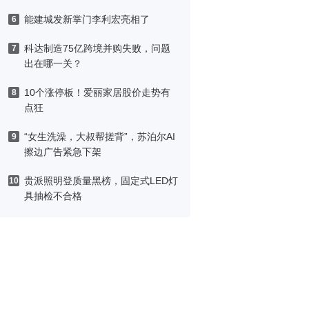
能建城发新掌门李利宏亮相了
6
科达制造75亿跨境并购失败，问题
7
出在哪一关？
10个涨停板！爱丽家居股价走势有
8
点狂
“女生洗澡，大叔帮搓背”，苏泊尔AI
9
擦边广告紧急下架
贵派照明登质量黑榜，固定式LED灯
10
具抽检不合格