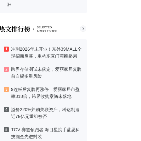
狂
冲刺2026年末开业！东外39MALL全
1
球招商启幕，重构东直门商圈格局
跨界存储测试未落定，爱丽家居复牌
2
前自揭多重风险
9连板后复牌再涨停！爱丽家居市盈
3
率318倍，跨界收购案尚未落地
溢价220%并购关联资产，科达制造
4
近75亿元重组被否
TGV 赛道领跑者 海目星携手蓝思科
5
技掘金先进封装