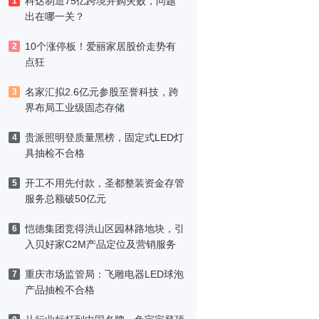
科达制造75亿跨境并购失败，问题
1
出在哪一关？
10个涨停板！爱丽家居股价走势有
2
点狂
名家汇拟2.6亿元参股至誉科技，跨
3
界布局工业级固态存储
贵派照明登质量黑榜，固定式LED灯
4
具抽检不合格
开工不用先付款，圣都整装资金存管
5
服务总额破50亿元
恺德集团竞得洪山区园林路地块，引
6
入贝好家C2M产品定位及营销服务
重庆市场监管局：飞雕电器LED球泡
7
产品抽检不合格