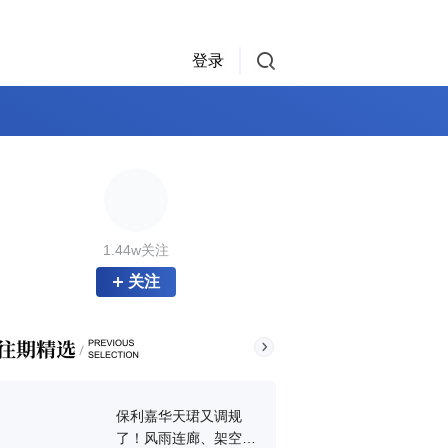
登录
1.44w关注
关注
保利嘉华天珺又调规
了！风雨连廊、架空