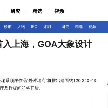
研究
精选
视频
楼市
人物
IPO
评测
研究
精选
视频
首入上海，GOA大象设计
系顶序作品“外滩瑞府”将推出建面约120-240㎡3-
ry展厅及样板间即将开放。