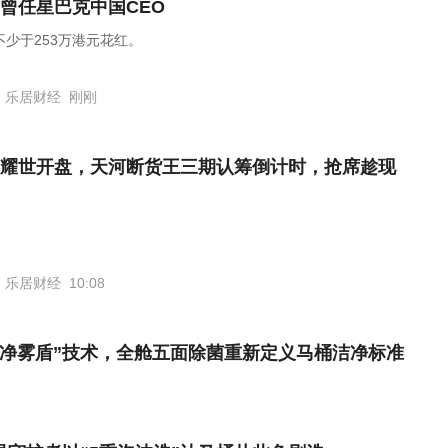
曾任星巴克中国CEO
不少于253万港元花红。
乐居财经
刚刚
耀世开盘，天河断货王三期认筹倒计时，抢席趁现
乐居财经
10:08
“净雾盾”技术，全舱五面除菌重新定义马桶洁净标准