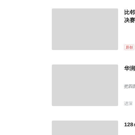
比邻
决赛
原创
华润
把四
进深
12