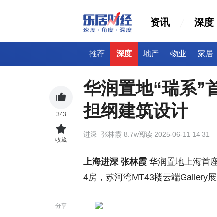
资讯
深度
推荐
深度
地产
物业
家居
华润置地“瑞系”
担纲建筑设计
343
进深
张林霞
8.7w阅读
2025-06-11 14:31
收藏
上海进深 张林霞
华润置地上海首座瑞
4房，苏河湾MT43楼云端Galle
分享