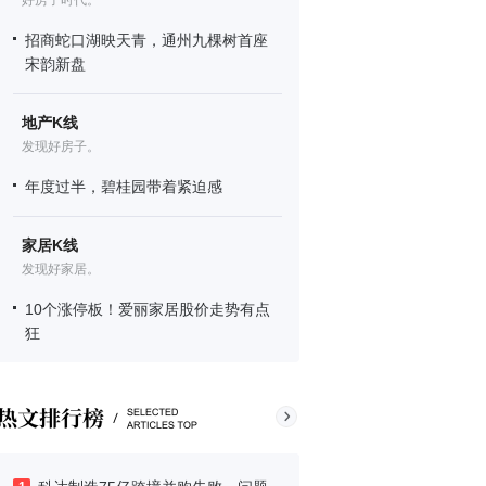
好房子时代。
招商蛇口湖映天青，通州九棵树首座
宋韵新盘
地产K线
发现好房子。
年度过半，碧桂园带着紧迫感
家居K线
发现好家居。
10个涨停板！爱丽家居股价走势有点
狂