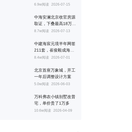
层、设备平台、一步阳
6.9w阅读
2026-07-15
台配齐
中海安澜北京收官房源
取证，下叠最高18万/
㎡
8.7w阅读
2026-07-13
中建海宸元境半年网签
211套，崔俊毅成海淀
顶流
8.4w阅读
2026-07-01
北京首座万象城，开工
一年后调整设计方案
5.0w阅读
2026-06-03
万科弗农小镇别墅改普
宅，单价贵了1万多
10.6w阅读
2026-04-09