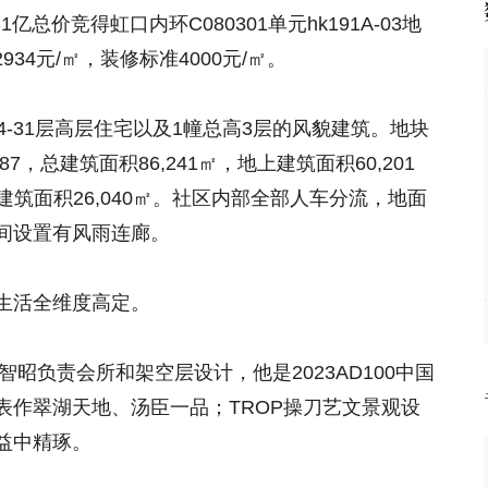
31亿总价竞得虹口内环C080301单元hk191A-03地
934元/㎡，装修标准4000元/㎡。
4-31层高层住宅以及1幢总高3层的风貌建筑。地块
.87，总建筑面积86,241㎡，地上建筑面积60,201
下建筑面积26,040㎡。社区内部全部人车分流，地面
间设置有风雨连廊。
生活全维度高定。
昭负责会所和架空层设计，他是2023AD100中国
表作翠湖天地、汤臣一品；TROP操刀艺文景观设
李益中精琢。