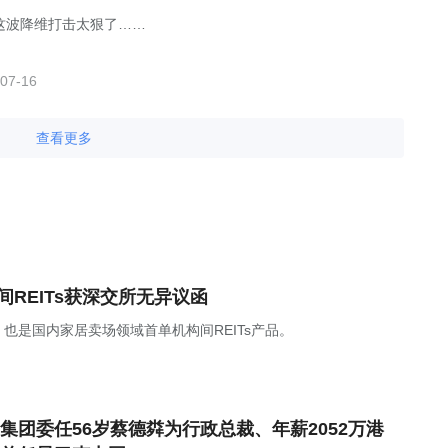
这波降维打击太狠了……
07-16
查看更多
REITs获深交所无异议函
也是国内家居卖场领域首单机构间REITs产品。
集团委任56岁蔡德粦为行政总裁、年薪2052万港