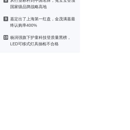
从行业标杆到中国名牌，兔宝宝登顶
8
国家级品牌战略高地
嘉定出了上海第一红盘，金茂满嘉最
9
终认购率400%
杨润强旗下护童科技登质量黑榜，
10
LED可移式灯具抽检不合格