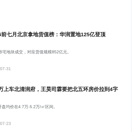
26前七月北京拿地货值榜：华润置地125亿登顶
宗涉宅地块成交，对应货值规模852亿元。
07-31
0万上车北清润府，王昊司霖要把北五环房价拉到4字
盘均价在4.7万-5.2万/㎡区间。
07-23