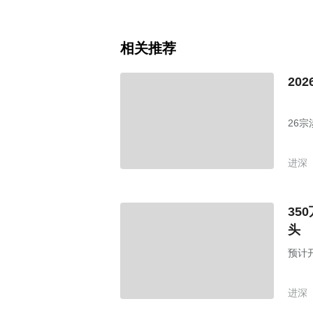
相关推荐
20
26
进深
35
头
预计开
进深