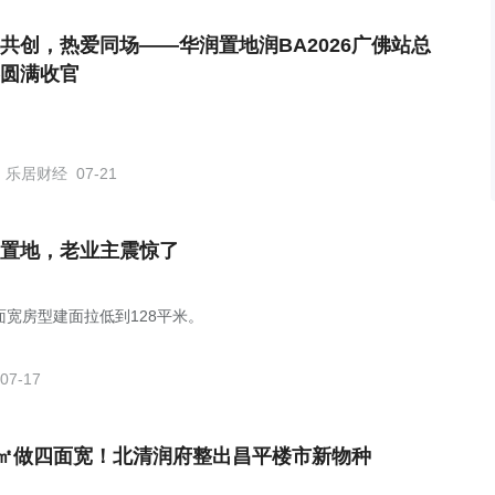
共创，热爱同场——华润置地润BA2026广佛站总
圆满收官
乐居财经
07-21
置地，老业主震惊了
面宽房型建面拉低到128平米。
07-17
8㎡做四面宽！北清润府整出昌平楼市新物种