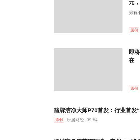
元，
另有
原创
即将
在
原创
箭牌洁净大师P70首发：行业首发
乐居财经
09:54
原创