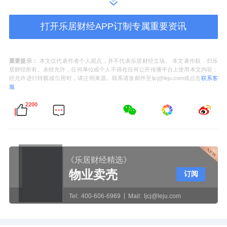
家居全国瓷砖核心供应商，标志着东鹏与贝壳
整装的战略合作迈入“专业化深耕”阶段，更预
打开乐居财经APP订制专属重要资讯
示着双方将在整装供应链上实现深度融合。
通
过贝壳整装的规模化订单交付，东鹏将最大限
重要提示：
本文仅代表作者个人观点，并不代表乐居财经立场。 本文著作权，归乐
居财经所有。未经允许，任何单位或个人不得在任何公开传播平台上使用本文内容；
度推动总部、区域、运营商团队的综合服务能
经允许进行转载或引用时，请注明来源。联系请发邮件至ljcj@leju.com或点击
联系客
服
力提升，为消费者提供更加高效、品质、美好
2200
的家居生活，同时也为东鹏门店的服务升级提
供了有力支撑。
02
行业变革：数字化与绿色化重塑竞争逻辑
《乐居财经精选》
物业卖壳
订阅
当下，建陶行业正经历从“规模扩张”到“价值创
造”的深层变革。东鹏凭借“数字化+绿色化”两
Tel:
400-606-6969
Mail:
ljcj@leju.com
大核心能力，在激烈的市场竞争中构建起坚实