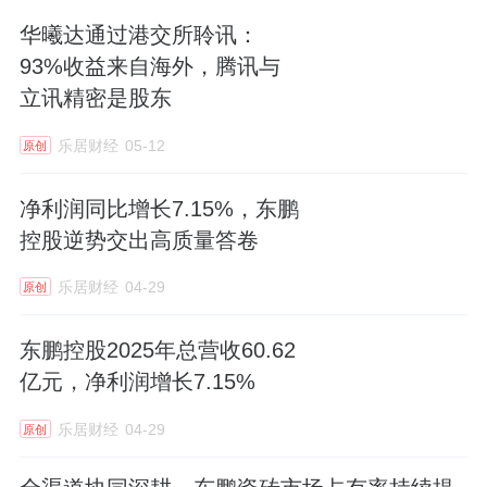
当瓷砖不再只是建材，而是承载情感的文化符
华曦达通过港交所聆讯：
号，价格敏感就转化为价值认同，进而推动销
93%收益来自海外，腾讯与
售增长。
2025
年第一季度，瓷砖大零售业务收
立讯精密是股东
入实现同比增长
10.19%
。
乐居财经
05-12
原创
净利润同比增长7.15%，东鹏
随着市场饱和度攀升，新门店盈利压力或将加
控股逆势交出高质量答卷
剧；同时，政策环境处于动态变化之中，如环
乐居财经
04-29
原创
保政策持续收紧，可能致使企业生产成本增
加；此外，技术迭代速度加快，若企业无法及
东鹏控股2025年总营收60.62
时跟进技术发展，产品竞争力将面临下滑风
亿元，净利润增长7.15%
险。
针对这些风险，瓷砖企业需多管齐下：第
乐居财经
04-29
原创
一，强化市场调研，精准锚定目标客户群体，
以此提升新门店盈利能力；第二，加大环保技