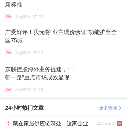
新标准
应用以及空间布局的优化，并利用数字化展示
替代部分实物展示，减少实体展品带来的资源
乐居财经
07-23
原创
消耗，将“可持续人居”理念自然而然地融入空
广受好评！贝壳将“业主调价验证”功能扩至全
间设计，直观呈现抗菌岩板、发泡陶瓷、生态
国75城
石及软瓷等绿色产品的应用价值。
乐居财经
07-16
原创
03
文化赋能：从产品输出到价值共鸣
东鹏控股海外业务提速，“一
带一路”重点市场成效显现
回望近年来消费行业热点不难发现，无论是“国
乐居财经
07-15
原创
潮”品牌的流行，还是国民品牌的集体复兴，再
到动画电影市场的走俏，都反映出消费心理的
24小时热门文章
更多热读
转变——在国际大牌之外，消费者开始为文化
认同和情感共鸣而买单。今年《哪吒2》的热映
藏在家居供应链深处，这家企业正在悄悄转型
12.4w阅读
热