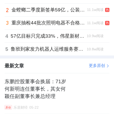
便向行业昭示：文化IP与消费场景的深度融
金螳螂二季度新签单59亿，公装业务贡献逾八成
11.1w阅读
热
合，正成为撬动年轻消费群体的关键。
重庆抽检44批次照明电器不合格，木林森全资子公司被点名
11.1w阅读
热
而这恰恰是东鹏瓷砖近年来发力的重点——以
“文化
+
场景”构建差异化竞争力。
4
57亿目标只完成33%，伟星新材董事长金红阳达标之路还有多远？
10.9w阅读
5
鲁班到家发力机器人运维服务赛道，邓崴与张卫军握手合作
10.8w阅读
在景德镇旗舰店，东鹏以御窑文化为内核，通
过模块化阵列、艺术装置打造“可触可视可感”
最新文章
更多原创
的沉浸空间，将非遗IP转化为品牌溢价；在西
北门店，融入丝路元素，展现地域特色；而在
东鹏控股董事会换届：71岁
深圳、上海等展厅，则链接国际美学，形成“在
何新明连任董事长，其女何
颖任副董事长兼总经理
地文化国际化表达”的独特范式。
乐居财经
05-22
原创