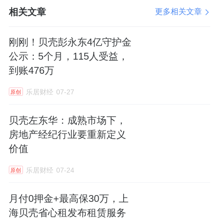
的护城河。
相关文章
更多相关文章
数字化赋能，是东鹏瓷砖的一大亮点。
其旗舰
店秉承“空间即服务”的创新理念，通过数字化
刚刚！贝壳彭永东4亿守护金
公示：5个月，115人受益，
选材系统应用、1:1实景样板间搭建等举措，实
到账476万
现从单一产品输出到空间解决方案的跨越式迭
代，打通了从设计到交付的全链路体验。而与
乐居财经
07-27
原创
贝壳整装的合作，也将进一步推动这一服务模
贝壳左东华：成熟市场下，
式的深化。通过贝壳整装的数字化平台，东鹏
房地产经纪行业要重新定义
瓷砖能够更精准地把握消费者需求，提供更加
价值
个性化的服务方案。
乐居财经
07-24
原创
同时，
东鹏将“双碳”目标融入产品研发与门店
月付0押金+最高保30万，上
海贝壳省心租发布租赁服务
运营。
门店注重环保材料的选择、节能技术的