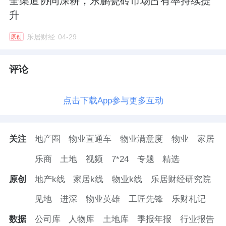
全渠道协同深耕，东鹏瓷砖市场占有率持续提
术研发与应用投入，有效降低生产成本，提高
升
资源利用效率；第三，不断健全技术创新体
乐居财经
04-29
原创
系，深化与科研机构、高校的合作，确保在技
术领域保持领先优势。
评论
东鹏的焕新故事揭示了一个产业真理：在周期
点击下载App参与更多互动
波动中，企业的生命力不在于追赶风口，而在
于将国家战略的“势能”转化为品牌发展的“动
能”。
这条路上的挑战或许才刚开始——如何让
关注
地产圈
物业直通车
物业满意度
物业
家居
文化IP突破区域局限？怎样平衡规模化扩张与
乐商
土地
视频
7*24
专题
精选
单店盈利能力？种种问题的答案，将决定中国
原创
地产k线
家居k线
物业k线
乐居财经研究院
建陶能否真正走向全球价值链高端。
见地
进深
物业英雄
工匠先锋
乐财札记
数据
公司库
人物库
土地库
季报年报
行业报告