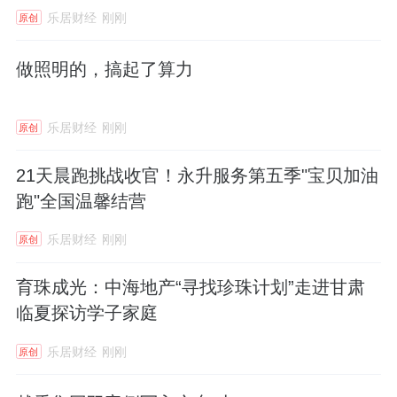
乐居财经
刚刚
原创
做照明的，搞起了算力
乐居财经
刚刚
原创
21天晨跑挑战收官！永升服务第五季"宝贝加油
跑"全国温馨结营
乐居财经
刚刚
原创
育珠成光：中海地产“寻找珍珠计划”走进甘肃
临夏探访学子家庭
乐居财经
刚刚
原创