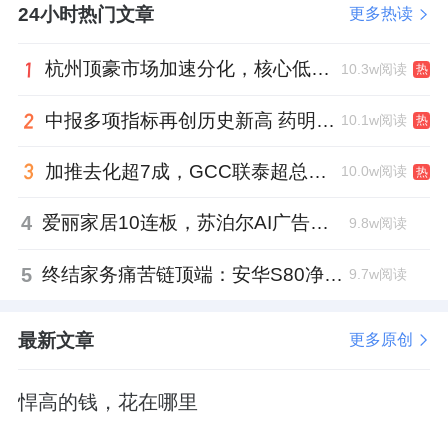
24小时热门文章
更多热读
杭州顶豪市场加速分化，核心低密资产迎来价值兑现
10.3w阅读
热
中报多项指标再创历史新高 药明康德将高质量发展成果“分发”到位
10.1w阅读
热
加推去化超7成，GCC联泰超总湾再次引爆深圳顶豪市场认购热潮
10.0w阅读
热
4
爱丽家居10连板，苏泊尔AI广告翻车，居然之家首单REITs获批丨家居周记
9.8w阅读
5
终结家务痛苦链顶端：安华S80净界守护者以“5重泡沫洗”让马桶从此免刷洗
9.7w阅读
最新文章
更多原创
悍高的钱，花在哪里