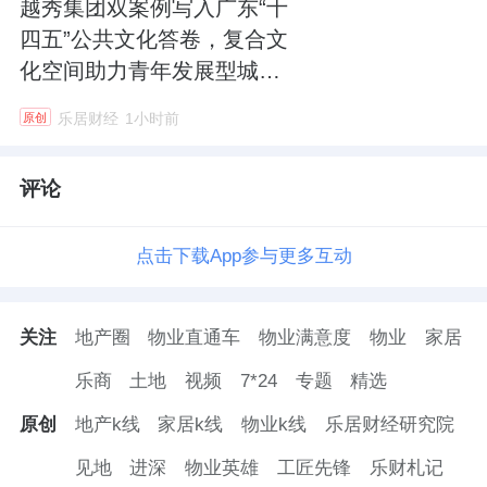
越秀集团双案例写入广东“十
四五”公共文化答卷，复合文
化空间助力青年发展型城市
建设
乐居财经
1小时前
原创
评论
点击下载App参与更多互动
关注
地产圈
物业直通车
物业满意度
物业
家居
乐商
土地
视频
7*24
专题
精选
原创
地产k线
家居k线
物业k线
乐居财经研究院
见地
进深
物业英雄
工匠先锋
乐财札记