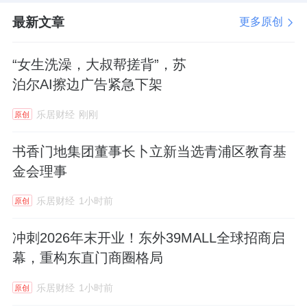
最新文章
更多原创
“女生洗澡，大叔帮搓背”，苏
泊尔AI擦边广告紧急下架
乐居财经
刚刚
原创
书香门地集团董事长卜立新当选青浦区教育基
金会理事
乐居财经
1小时前
原创
冲刺2026年末开业！东外39MALL全球招商启
幕，重构东直门商圈格局
乐居财经
1小时前
原创