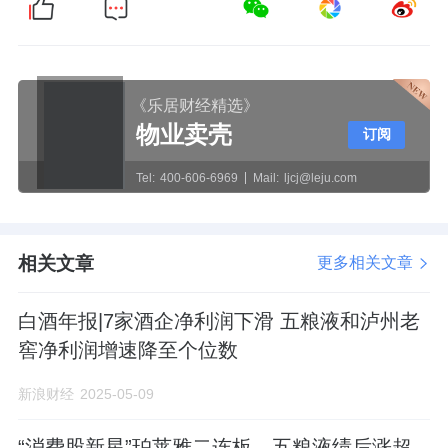
《乐居财经精选》
物业卖壳
订阅
Tel:
400-606-6969
Mail:
ljcj@leju.com
相关文章
更多相关文章
白酒年报|7家酒企净利润下滑 五粮液和泸州老
窖净利润增速降至个位数
新浪财经
2025-05-09
“消费股新星”珀莱雅二连板，五粮液绩后涨超