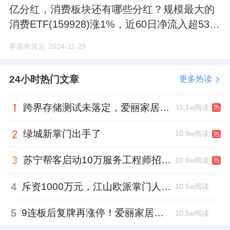
亿分红，消费板块还有哪些分红？规模最大的
消费ETF(159928)涨1%，近60日净流入超53亿
元！
界面有连云
2024-11-29
24小时热门文章
更多热读
跨界存储测试未落定，爱丽家居复牌前自揭多重风险
11.1w阅读
热
绿城新掌门出手了
10.9w阅读
热
苏宁帮客启动10万服务工程师招募，服务团队将翻番
10.6w阅读
热
4
斥资1000万元，江山欧派掌门人吴水根加码创投基金
10.5w阅读
5
9连板后复牌再涨停！爱丽家居市盈率318倍，跨界收购案尚未落地
10.5w阅读