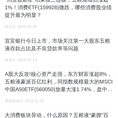
1%！消费ETF(159928)微跌，哪些消费股业绩
提升最为明显？
有连云
2025-04-28
宜宾银行今日上市，市场关注第一大股东五粮
液存款占比及不良贷款率等问题
有连云
2025-01-13
A股大反攻!核心资产走强，东方财富涨超8%，
五粮液豪派百亿红利，同指数规模最大的MSCI
中国A50ETF(560050)放量大涨1.74%，盘中成
交近2亿元
界面有连云
2024-11-29
大消费板块异动，什么原因？五粮液“豪掷”百