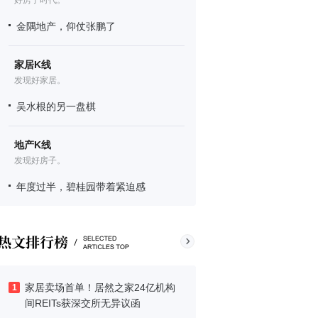
好房子时代。
金隅地产，仰仗张鹏了
家居K线
发现好家居。
吴水根的另一盘棋
地产K线
发现好房子。
年度过半，碧桂园带着紧迫感
家居卖场首单！居然之家24亿机构
1
间REITs获深交所无异议函