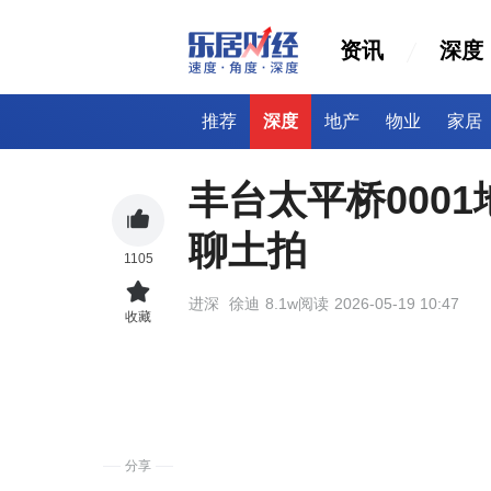
资讯
深度
推荐
深度
地产
物业
家居
丰台太平桥0001
聊土拍
1105
进深
徐迪
8.1w阅读
2026-05-19 10:47
收藏
分享