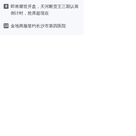
即将耀世开盘，天河断货王三期认筹
9
倒计时，抢席趁现在
金地商服签约长沙市第四医院
10