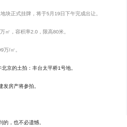
001地块正式挂牌，将于5月19日下午完成出让。
1万㎡，容积率2.0，限高80米。
9万/㎡。
午北京的土拍：丰台太平桥1号地。
建发房产将参拍。
到的，也不必遗憾。