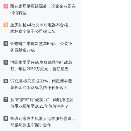
藏在家居供应链深处，这家企业正在
2
悄悄转型
重庆抽检44批次照明电器不合格，
3
木林森全资子公司被点名
金螳螂二季度新签单59亿，公装业
4
务贡献逾八成
恒隆集团委任56岁蔡德粦为行政总
5
裁、年薪2052万港元，曾任星巴克
中国CEO
57亿目标只完成33%，伟星新材董
6
事长金红阳达标之路还有多远？
从“市梦率”到“硬实力”：药明康德如
7
何用业绩填平2021年估值鸿沟？
鲁班到家发力机器人运维服务赛道，
8
邓崴与张卫军握手合作