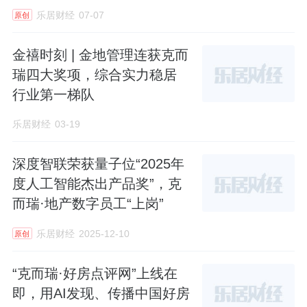
单
乐居财经
07-07
林宸院将从目前的“步行可达”跃升为真正的
“近
原创
距地铁房”
。
金禧时刻 | 金地管理连获克而
瑞四大奖项，综合实力稳居
极速通达：
未来从三塘站出发，仅需3站即可直
行业第一梯队
达西湖文化广场，通过换乘可快速抵达钱江新
城、奥体中心等城市核心板块。
乐居财经
03-19
南北动脉：
15号线作为杭州新的南北向骨干
深度智联荣获量子位“2025年
线，串联起萧山南部、钱江
世纪城
、武林广
度人工智能杰出产品奖”，克
场、运河新城等关键节点，极大拓宽了业主的
而瑞·地产数字员工“上岗”
生活半径。
乐居财经
2025-12-10
原创
由
克而瑞好房点评提供
的区域价值分析指出，
“克而瑞·好房点评网”上线在
15号线的开通将显著提升项目的轨交便利性评
即，用AI发现、传播中国好房
分，使其在主城豪宅中的交通竞争力从“中上”