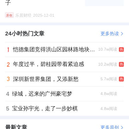
子
迈向“顶级梯队”。
乐居财经
2025-12-01
原创
2. 自驾路网：快速路环绕，20分钟生活圈
24小时热门文章
更多热读
对于习惯自驾的精英人士，武林宸院的位置更
是得天独厚。项目紧邻
德胜快速路、上塘高
恺德集团竞得洪山区园林路地块，引入贝好家C2M产品定位及营销服务
10.7w阅读
热
架、留石高架
等城市主动脉。
年度过半，碧桂园带着紧迫感
10.2w阅读
热
高效通勤
深圳新世界集团，又添新愁
5.7w阅读
热
自驾约20分钟可达西湖、杭州东站；约25分钟
4
绿城，迟来的广州豪宅梦
4.8w阅读
可达钱江新城。
5
宝业孙宇光，走了一步妙棋
4.8w阅读
立体出行
这种“快速路+地铁”的立体交通结构，让业主可
最新文章
更多原创