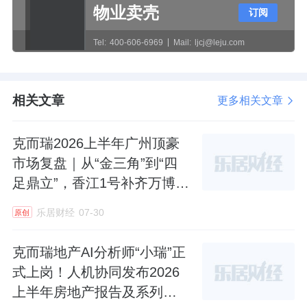
物业卖壳
订阅
这种“地铁为主、公交为辅”的组合，为业主提
Tel:
400-606-6969
Mail:
ljcj@leju.com
供了多样化的出行选择。无论是日常通勤、周
末购物，还是前往医院、学校，都能找到便捷
的公共交通解决方案。
相关文章
更多相关文章
未来展望：15号线赋能，晋升“准地铁房”
克而瑞2026上半年广州顶豪
如果说现有的交通配置已经足够优秀，那么在
市场复盘｜从“金三角”到“四
足鼎立”，香江1号补齐万博千
建的
地铁15号线
则将把武林宸院的交通便利性
万级、8万+顶豪赛道
推向一个新的高度。
乐居财经
07-30
原创
1. 15号线三塘站：直线距离约250米
克而瑞地产AI分析师“小瑞”正
式上岗！人机协同发布2026
根据规划，地铁15号线三塘站距离武林宸院仅
上半年房地产报告及系列榜
约
250米
。这意味着，预计2027年通车后，武