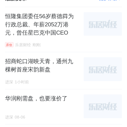
以根据路况和目的地灵活选择出行方式，彻底
恒隆集团委任56岁蔡德粦为
告别拥堵焦虑。
行政总裁、年薪2052万港
榜单结论：交通维度的硬核实力
元，曾任星巴克中国CEO
乐居财经
刚刚
原创
在
克而瑞好房点评
发布的“杭州主城区纯低密豪
宅及高端改善类项目”测评中，武林宸院在
交通
招商蛇口湖映天青，通州九
维度
位列前茅。这一成绩不仅高于许多同类改
棵树首座宋韵新盘
善项目，更体现了其在“地段稀缺性”与“交通便
进深
1小时前
捷度”之间的完美平衡。
华润刚需盘，也要涨价了
相较于部分虽为地铁上盖但缺乏低密环境的项
目，武林宸院以更纯粹的居住体验，换取了稍
作接驳即可享受的顶级交通资源。而随着15号
进深
08-06
线的临近，这一短板将彻底转化为优势，实现