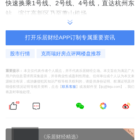
快速换乘1号线、2号线、4号线，直达杭州东
站、滨江高新区乃至萧山机场。
由
克而瑞好房点评提供
的交通维度测评显示，
打开乐居财经APP订制专属重要资讯
武林宸院在现有轨交覆盖下，依然获得了
8.63
分
的高分评价，位列竞品组前列，充分证明了
股市行情
克而瑞好房点评网楼盘推荐
其当前交通能级的优越性。
重要提示：
本文仅代表作者个人观点，并不代表乐居财经立场。本文旨在为满足广大
2. 公交网络：密集站点，无缝衔接城市脉络
用户的信息需求而采集提供，并非商业性或盈利性用途。任何单位或个人认为本文来
源标注有误，或涉嫌侵犯其知识产权等相关权利的，请提供身份证明、权属证明及详
细侵权情况证明等相关资料，点击【
联系客服
】或发邮件至【ljcj@leju.com】，我们
除了地铁，武林宸院周边的地面公交网络同样
将及时审核处理。
发达。项目周边1公里范围内分布着多个公交站
49
点，如珠埠里站等，多条公交线路经过，能够
便捷连接周边的医疗资源（如浙江省人民医
院）、商业中心及教育配套。
《乐居财经精选》