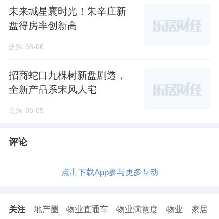
未来城星寰时光！朱辛庄新
价值的二次跃升。
盘得房率创新高
结语
进深
08-06
武林宸院的交通配套，并非简单的“距离堆
招商蛇口九棵树新盘剧透，
砌”，而是一种
“进可繁华、退可静谧”
的生活方
全新产品系宋风大宅
式选择。
进深
08-05
当下，依托3号线与5号线，业主已能高效链接
全城；未来，随着15号线三塘站的开通，项目
评论
将真正融入杭州地铁网络的“心脏地带”。对于
追求主城核心低密生活的塔尖客群而言，武林
点击下载App参与更多互动
宸院不仅提供了稀缺的纯叠墅产品，更提供了
一张通往杭州未来的高效通行券。
关注
地产圈
物业直通车
物业满意度
物业
家居