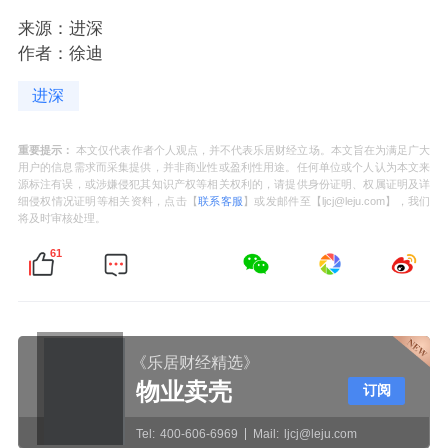
来源：进深
作者：徐迪
进深
重要提示：
本文仅代表作者个人观点，并不代表乐居财经立场。本文旨在为满足广大
用户的信息需求而采集提供，并非商业性或盈利性用途。任何单位或个人认为本文来
源标注有误，或涉嫌侵犯其知识产权等相关权利的，请提供身份证明、权属证明及详
细侵权情况证明等相关资料，点击【
联系客服
】或发邮件至【ljcj@leju.com】，我们
将及时审核处理。
61
《乐居财经精选》
物业卖壳
订阅
Tel:
400-606-6969
Mail:
ljcj@leju.com