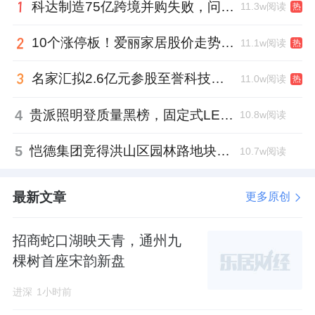
科达制造75亿跨境并购失败，问题出在哪一关？
11.3w阅读
热
10个涨停板！爱丽家居股价走势有点狂
11.1w阅读
热
名家汇拟2.6亿元参股至誉科技，跨界布局工业级固态存储
11.0w阅读
热
4
贵派照明登质量黑榜，固定式LED灯具抽检不合格
10.8w阅读
5
恺德集团竞得洪山区园林路地块，引入贝好家C2M产品定位及营销服务
10.7w阅读
最新文章
更多原创
招商蛇口湖映天青，通州九
棵树首座宋韵新盘
进深
1小时前