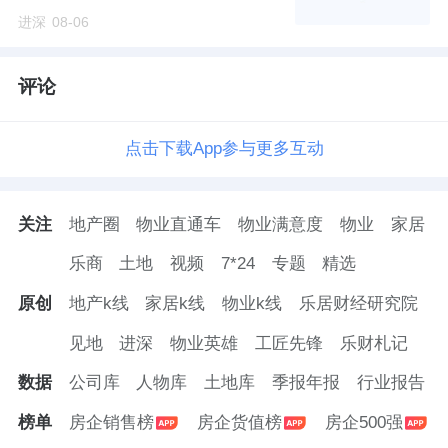
进深
08-06
评论
点击下载App参与更多互动
关注
地产圈
物业直通车
物业满意度
物业
家居
乐商
土地
视频
7*24
专题
精选
原创
地产k线
家居k线
物业k线
乐居财经研究院
见地
进深
物业英雄
工匠先锋
乐财札记
数据
公司库
人物库
土地库
季报年报
行业报告
榜单
房企销售榜
房企货值榜
房企500强