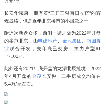
万元/㎡。
长安华曦府一期有着“三开三罄百日收官”的辉
煌战绩，也是近年北京楼市的小爆款之一。
附近次新盘众多，西侧一街之隔为2022年开盘
的峯范北京，由
电建地产
、
金地集团
、
南国置
业
联合开发，去年底已交房，主力户型61
㎡-100㎡。
此外还有2021年底开盘的龙湖北辰揽境，2022
年4月开盘的
金茂
长安悦，二手房成交均价在
5.4万/㎡左右。