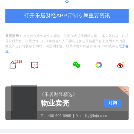
300家企业总部入驻，配套的兑现程度（蟠龙
天地、首位奥特莱斯、华山医院虹桥院区等）
打开乐居财经APP订制专属重要资讯
肉眼可见。买在这里，买的不是预期，而是已
经跑通的成熟生活圈。
重要提示：
本文仅代表作者个人观点，并不代表乐居财经立场。 本文著作权，归乐
居财经所有。未经允许，任何单位或个人不得在任何公开传播平台上使用本文内容；
绿城在这个节点杀回徐泾，而且还是时隔两年
经允许进行转载或引用时，请注明来源。联系请发邮件至ljcj@leju.com或点击
联系客
服
的重仓回归，本身就是在用行动投票板块的“确
1315
定性”。
核心产品力：绿城上海首个全域抬板住区
《乐居财经精选》
抬板住区，是这几年非常热门的社区创新形
物业卖壳
订阅
式，而悦海棠正是绿城在上海打造的第一个抬
Tel:
400-606-6969
Mail:
ljcj@leju.com
板住区，并且是全域抬板，相较于局部抬升，
更彻底、更系统、更全面，通过空间的重构，