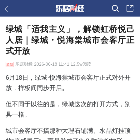
绿城「适我主义」，解锁虹桥悦己
人居｜绿城・悦海棠城市会客厅正
式开放
乐居财经
2026-06-18 11:41 12.5w阅读
6月18日，绿城·悦海棠城市会客厅正式对外开
放，样板间同步开启。
但不同于以往的是，绿城这次的打开方式，别
具一格。
城市会客厅不搞那种大理石铺满、水晶灯挂顶