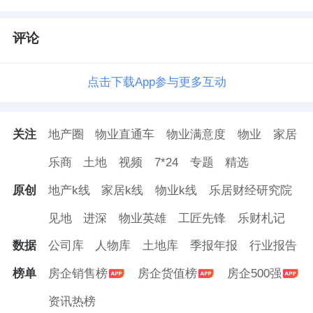
把架空层和户外景观空间做成功能场域，而不
是摆几组户外器械就完事的“绿化指标”，把社
评论
区场景从形式变成可以切实享受的生活内容，
让业主的日常生活自带浓度。
点击下载App参与更多互动
样板间开放，解读悦海棠全维覆盖户型
关注
地产圈
物业直通车
物业满意度
物业
家居
伴随这次城市会客厅开放的，还有悦海棠的
乐商
土地
视频
7*24
专题
精选
106/136两大样板间。项目整体规划建面约106-
原创
地产k线
家居k线
物业k线
乐居财经研究院
181㎡的3-4房产品，基本覆盖家庭全周期。
见地
进深
物业英雄
工匠先锋
乐财札记
数据
公司库
人物库
土地库
季报年报
行业报告
产品设计上，悦海棠全系梯户体验都很出色，
榜单
房企销售榜
房企货值榜
房企500强
而106方作为市场和客户讨论较多的一个户
资讯热榜
型，