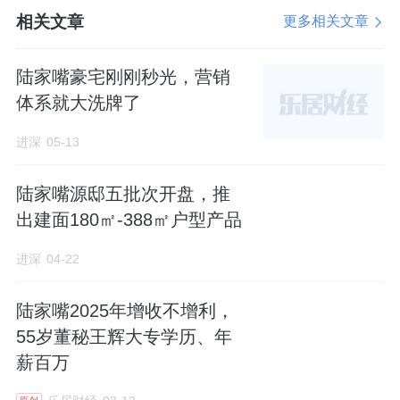
将居住的舒适度、私密性和体验感提升到一个
相关文章
更多相关文章
全新的维度。
陆家嘴豪宅刚刚秒光，营销
体系就大洗牌了
示意图
进深
05-13
简单说：悦海棠整个社区地面被整体抬高约3.1
陆家嘴源邸五批次开盘，推
米，所有车行入口、地下车库、设备机房、垃
出建面180㎡-388㎡户型产品
圾归集点全部压在抬板之下；抬板之上，是全
景观园林、人行归家动线和纯步行活动空间。
进深
04-22
这意味着什么？——真正的、物理意义上的人
陆家嘴2025年增收不增利，
车分流。老人沿园林步道散步不用侧身让车，
55岁董秘王辉大专学历、年
孩子在中央草坪奔跑不用大人紧张盯梢，底层
薪百万
住户不会被路面视线干扰，地面潮气和扬尘也