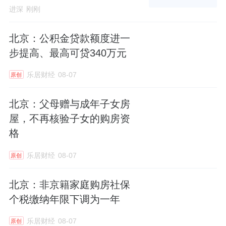
紧邻健身区设置了休憩水吧，让运动后的社交
进深
刚刚
成为自然而然的延伸。
北京：公积金贷款额度进一
整个社区的景观，是“一环一轴六园”布局，以
步提高、最高可贷340万元
室外泳池为核心，浅水区留给亲子戏水，深水
乐居财经
08-07
原创
区满足日常畅游，池畔的躺椅与林下空间，则
自然成为邻里社交的聚场，以泳池为核心，延
北京：父母赠与成年子女房
展了儿童、冥想、运动、会客等主题花园。
屋，不再核验子女的购房资
格
示意图
乐居财经
08-07
原创
在场景设计上，悦海棠的景观和社交体系，用
北京：非京籍家庭购房社保
个税缴纳年限下调为一年
了一个很有意思的组织逻辑——四大“超级
岛”，包括童趣、学习、运动、社交四个主题，
乐居财经
08-07
原创