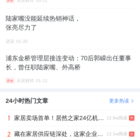
乐居财经
03-12
原创
被结构性隔绝。
陆家嘴没能延续热销神话，
张亮尽力了
在此基础上，绿城打造出了6重立体空间序列，
进深
01-26
向下除了阳光车库，还有层叠森谷、阳光球场
以及景观庭院，向上则是抬升的空中花园，以
浦东金桥管理层接连变动：70后郭嵘出任董事
及视野更广阔，环境更静谧的居住层，这种立
长，曾任职陆家嘴、外高桥
体化底盘思路，在目前的上海新房市场，尤其
乐居财经
01-12
原创
在徐泾这个价位段，非常有竞争力。
24小时热门文章
更多热读
立体社区底盘之上，如何营造生活场景？
依托全域抬板这一物理基础，悦海棠真正拉开
家居卖场首单！居然之家24亿机构间REITs获深交所无异议函
12.6w阅读
热
与竞品差距的，是把原本被停车和设备挤占的
藏在家居供应链深处，这家企业正在悄悄转型
12.1w阅读
热
空间，系统性地还给了生活，尤其是藏在抬板