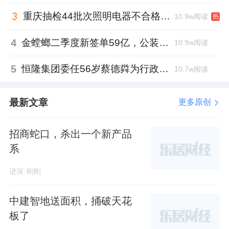
之下的“隐形配套”——绿城没有选择省成本的
重庆抽检44批次照明电器不合格，木林森全资子公司被点名
10.9w阅读
热
做法，而是把它做成了一个功能完整的会所中
4
金螳螂二季度新签单59亿，公装业务贡献逾八成
10.9w阅读
心：
5
恒隆集团委任56岁蔡德粦为行政总裁、年薪2052万港元，曾任星巴克中国CEO
10.7w阅读
超9米挑高的综合球馆，兼容篮球、羽毛球等球
类运动；
最新文章
更多原创
边上夹层空间。设立了独立的乒乓球竞技区；
招商蛇口，杀出一个新产品
专业操房，日常可以瑜伽、普拉提与各类舞蹈
系
课程；
进深
刚刚
全景式的健身房，有氧与无氧器械分区排布，
中建智地送面积，捅破天花
直面景观庭院；
板了