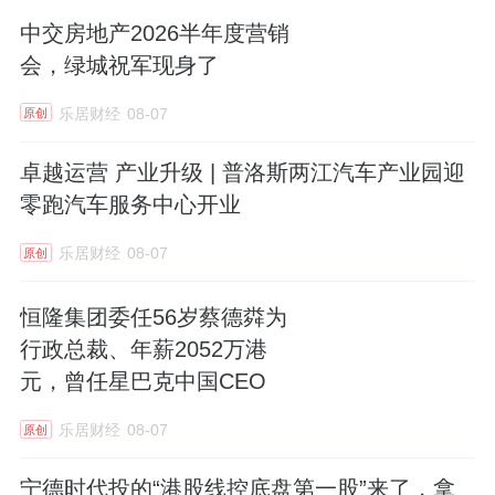
中交房地产2026半年度营销
会，绿城祝军现身了
乐居财经
08-07
原创
卓越运营 产业升级 | 普洛斯两江汽车产业园迎
零跑汽车服务中心开业
乐居财经
08-07
原创
恒隆集团委任56岁蔡德粦为
行政总裁、年薪2052万港
元，曾任星巴克中国CEO
乐居财经
08-07
原创
宁德时代投的“港股线控底盘第一股”来了，拿