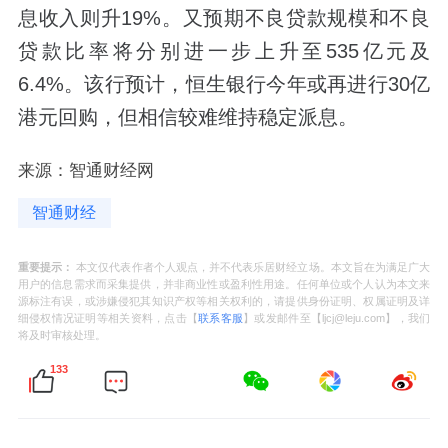
息收入则升19%。又预期不良贷款规模和不良
贷款比率将分别进一步上升至535亿元及
6.4%。该行预计，恒生银行今年或再进行30亿
港元回购，但相信较难维持稳定派息。
来源：智通财经网
智通财经
重要提示：
本文仅代表作者个人观点，并不代表乐居财经立场。本文旨在为满足广大
用户的信息需求而采集提供，并非商业性或盈利性用途。任何单位或个人认为本文来
源标注有误，或涉嫌侵犯其知识产权等相关权利的，请提供身份证明、权属证明及详
细侵权情况证明等相关资料，点击【
联系客服
】或发邮件至【ljcj@leju.com】，我们
将及时审核处理。
133