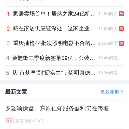
家居卖场首单！居然之家24亿机构间REITs获深交所无异议函
12.0w阅读
热
藏在家居供应链深处，这家企业正在悄悄转型
11.0w阅读
热
重庆抽检44批次照明电器不合格，木林森全资子公司被点名
10.5w阅读
热
4
金螳螂二季度新签单59亿，公装业务贡献逾八成
10.4w阅读
5
从“市梦率”到“硬实力”：药明康德如何用业绩填平2021年估值鸿沟？
10.3w阅读
最新文章
更多原创
罗韶颖操盘，东原仁知服务盈利仍在爬坡
乐居财经
08-07
原创