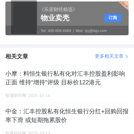
《乐居财经精选》
物业卖壳
订阅
Tel:
400-606-6969
Mail:
ljcj@leju.com
相关文章
更多相关文章
小摩：料恒生银行私有化对汇丰控股盈利影响
正面 维持“增持”评级 目标价122港元
智通财经网
2025-10-14
中金：汇丰控股私有化恒生银行分红+回购回报
率下滑 或短期拖累股价
智通财经网
2025-10-13