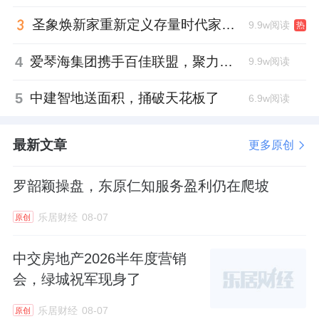
圣象焕新家重新定义存量时代家居升级逻辑，筑牢说换就换的底气！
9.9w阅读
热
4
爱琴海集团携手百佳联盟，聚力共拓存量商业新赛道
9.9w阅读
5
中建智地送面积，捅破天花板了
6.9w阅读
最新文章
更多原创
罗韶颖操盘，东原仁知服务盈利仍在爬坡
乐居财经
08-07
原创
中交房地产2026半年度营销
会，绿城祝军现身了
乐居财经
08-07
原创