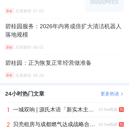
额约22.3亿元，归属公司股东权益的合同销售
乐居财经
07-03
原创
建筑面积约29万平方米。
碧桂园服务：2026年内将成倍扩大清洁机器人
开年至今，碧桂园1-2月已累计实现归属公司股
落地规模
东权益的合同销售金额约44.4亿元，对应的合
乐居财经
06-01
原创
同销售建筑面积约57万平方米。
碧桂园：正为恢复正常经营做准备
乐居财经
05-29
原创
24小时热门文章
更多热读
一城双响 | 源氏木语「新实木主义——黑标生活提案」发布会落地天津，黑标旗舰店盛大启幕
10.5w阅读
热
贝壳租房与成都燃气达成战略合作 打通安全巡检“最后一米”
10.3w阅读
热