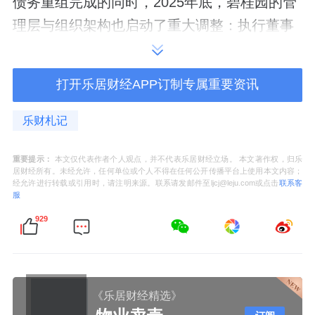
债务重组完成的同时，2025年底，碧桂园的管
理层与组织架构也启动了重大调整：执行董事
及总裁莫斌调任联席主席，保留执行董事一
职；执行董事、常务副总裁及碧桂园地产集团
打开乐居财经APP订制专属重要资讯
CEO程光煜获委任为公司总裁。
乐财札记
组织架构方面，将13个房产区域合并精简至10
个房产区域，进一步提升组织与业务匹配度，
重要提示：
本文仅代表作者个人观点，并不代表乐居财经立场。 本文著作权，归乐
居财经所有。未经允许，任何单位或个人不得在任何公开传播平台上使用本文内容；
全力确保公司战略目标的实现。
经允许进行转载或引用时，请注明来源。联系请发邮件至ljcj@leju.com或点击
联系客
服
业内人士认为，碧桂园的“二次成长”准备，是
929
一场从信用重建、债务出清到组织重构、业务
升级、科技赋能的系统性变革，既完成了风险
出清的上半场，也为精益经营与科技变现的下
《乐居财经精选》
半场奠定了坚实基础，2026年将是其战略转型