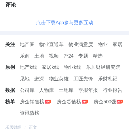
评论
点击下载App参与更多互动
关注
地产圈
物业直通车
物业满意度
物业
家居
乐商
土地
视频
7*24
专题
精选
原创
地产k线
家居k线
物业k线
乐居财经研究院
见地
进深
物业英雄
工匠先锋
乐财札记
数据
公司库
人物库
土地库
季报年报
行业报告
榜单
房企销售榜
房企货值榜
房企500强
资讯热榜
乐居财经
正文