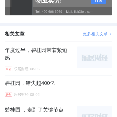
物业卖壳
订阅
的拐点之年。
Tel:
400-606-6969
Mail:
ljcj@leju.com
碧桂园集团联席主席莫斌表示，当前政策全面
向好，市场快速筑底。2026年是关键年，要求
相关文章
更多相关文章
各区域项目紧密联动地方政府，及时认真解读
出台政策，并将之切实落实到每一个项目。
年度过半，碧桂园带着紧迫
感
集团总裁程光煜也在具体部署中强调，“要未雨
绸缪，尽量超前”。他要求总部、区域、项目做
乐居财经
08-06
原创
好协同，逐级逐岗夯实责任，提前提早、提升
碧桂园，错失超400亿
强度。
乐居财经
08-02
原创
3月3日，碧桂园发布2月份之未经审核营运数
据，公司及其附属公司连同合营、联营公司在2
碧桂园 ，走到了关键节点
月单月共实现归属公司股东权益的合同销售金