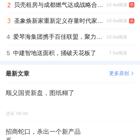
贝壳租房与成都燃气达成战略合作 打通安全巡检“最后一米”
10.4w阅读
热
圣象焕新家重新定义存量时代家居升级逻辑，筑牢说换就换的底气！
10.0w阅读
热
4
爱琴海集团携手百佳联盟，聚力共拓存量商业新赛道
10.0w阅读
5
中建智地送面积，捅破天花板了
7.5w阅读
最新文章
更多原创
顺义国资新盘，图纸糊了
进深
08-08
招商蛇口，杀出一个新产品