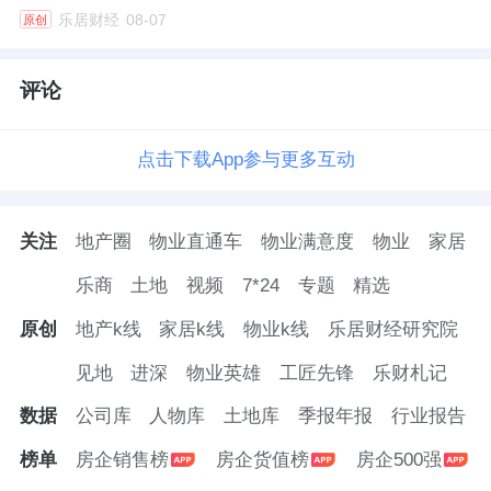
乐居财经
08-07
原创
评论
点击下载App参与更多互动
关注
地产圈
物业直通车
物业满意度
物业
家居
乐商
土地
视频
7*24
专题
精选
原创
地产k线
家居k线
物业k线
乐居财经研究院
见地
进深
物业英雄
工匠先锋
乐财札记
数据
公司库
人物库
土地库
季报年报
行业报告
榜单
房企销售榜
房企货值榜
房企500强